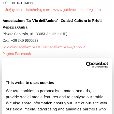
Tel: +39 040 314668
info@guideturistichefvg.com
-
www.guideturistichefvg.com
Associazione "La Via dell'Ambra" -
Guide & Cultura in Friuli
Venezia Giulia
Piazza Capitolo, 16 - 33051 Aquileia (UD)
Cell.: +39 349 1900683
www.laviadellambra.it
-
laviadellambra@yahoo.it
Pagina Facebook
Itineraria
via Ermes di Colloredo, 11/8 - 33100 Udine
Tel.: +39 347 2522221
This website uses cookies
itineraria@itinerariafvg.it
-
www.itinerariafvg.it
We use cookies to personalise content and ads, to
Nord Est Guide e Incoming
provide social media features and to analyse our traffic.
c/o Via Einaudi 1 - 34121 Trieste
We also share information about your use of our site with
Cell.: +39 333 5213594 | Cell.: + 39 347 8036396
our social media, advertising and analytics partners who