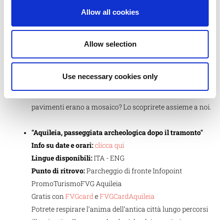
Lingue disponibili:
ITA - ENG
Allow all cookies
Punto di ritrovo:
Area Archeologica di Aquileia - Domus
di Tito Macro (Fondo Cossar)
Gratis con
FVGcard
e
FVGCardAquileia
Allow selection
Come si viveva nelle abitazioni dell'antica Aquileia? Che
mobili si sceglievano, come trascorreva la vita
Use necessary cookies only
domestica? Le domus erano ammobiliate come i nostri
moderni appartamenti? Le pareti di che colore erano? E i
pavimenti erano a mosaico? Lo scoprirete assieme a noi.
"Aquileia, passeggiata archeologica dopo il tramonto"
Info su date e orari:
clicca qui
Lingue disponibili:
ITA - ENG
Punto di ritrovo:
Parcheggio di fronte Infopoint
PromoTurismoFVG Aquileia
Gratis con
FVGcard
e
FVGCardAquileia
Potrete respirare l’anima dell’antica città lungo percorsi