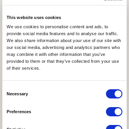
Bandi di gara e contratti
Sovvenzioni, contributi, sussidi, vantaggi economici
This website uses cookies
Bilanci
We use cookies to personalise content and ads, to
provide social media features and to analyse our traffic.
Beni immobili e gestione patrimonio
We also share information about your use of our site with
our social media, advertising and analytics partners who
Controlli e rilievi sull'amministrazione
may combine it with other information that you’ve
Servizi Erogati
provided to them or that they’ve collected from your use
of their services.
Pagamenti
Opere Pubbliche
Consent
Necessary
Selection
Avvisi ed elenchi
Altri contenuti
Preferences
Accesso Civico