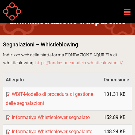
Salta al contenuto principale
Your
Home
Fondazione
Amministrazione Trasparente
Altri contenuti
Pr
are
amministrazione trasparente
here
Segnalazioni – Whistleblowing
Indirizzo web della piattaforma FONDAZIONE AQUILEIA di
whistleblowing:
https://fondazioneaquileia.whistleblowing.it/
Allegato
Dimensione
WBIT-Modello di procedura di gestione
131.31 KB
delle segnalazioni
Informativa Whistleblower segnalato
152.89 KB
Informativa Whistleblower segnalante
148.24 KB