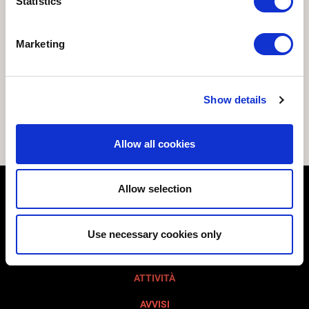
Statistics
Accessibilità e Catalogo dei dati, metadati e
banche dati
Marketing
Dati ulteriori
Pagamenti
Show details
Prevenzione della Corruzione
MOG 231
Allow all cookies
Allow selection
VISITA AQUILEIA
COSA VEDERE
Use necessary cookies only
FONDAZIONE
ATTIVITÀ
AVVISI