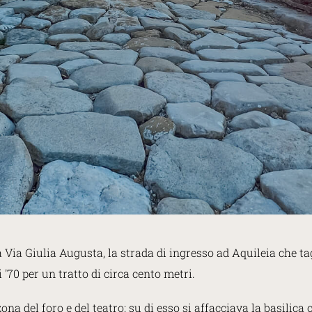
a Via Giulia Augusta, la strada di ingresso ad Aquileia che t
 '70 per un tratto di circa cento metri.
na del foro e del teatro: su di esso si affacciava la basilica ci