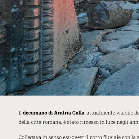
Il
decumano di Aratria Galla
, attualmente visibile d
della città romana, è stato rimesso in luce negli anni
Collegava in senso est-ovest il porto fluviale con la zo