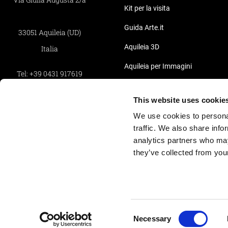
Kit per la visita
Guida Arte.it
33051 Aquileia (UD)
Aquileia 3D
Italia
Aquileia per Immagini
Tel:
+39 0431 917619
Pillole Video di Aquileia
Fax:
+39 0431 917619
This website uses cookie
Privacy
We use cookies to personal
Whistleblowing
traffic. We also share info
Informativa Clienti
analytics partners who may
they’ve collected from your
Informativa Fornitori
Cookie Policy
Credits
Consent
Necessary
Selection