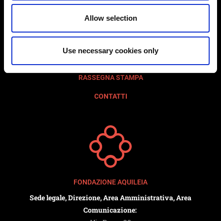
EVENTI E MOSTRE
Allow selection
DIDATTICA
AREA STAMPA
Use necessary cookies only
PUBBLICAZIONI
RASSEGNA STAMPA
CONTATTI
FONDAZIONE AQUILEIA
Sede legale, Direzione, Area Amministrativa, Area
Comunicazione: