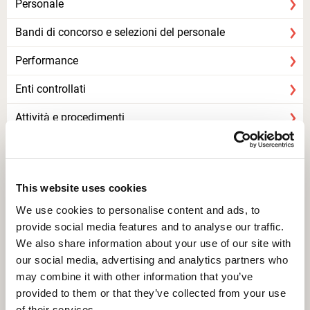
Personale
Bandi di concorso e selezioni del personale
Performance
Enti controllati
Attività e procedimenti
Provvedimenti
Bandi di gara e contratti
This website uses cookies
Sovvenzioni, contributi, sussidi, vantaggi economici
We use cookies to personalise content and ads, to
provide social media features and to analyse our traffic.
Bilanci
We also share information about your use of our site with
Beni immobili e gestione patrimonio
our social media, advertising and analytics partners who
may combine it with other information that you’ve
Controlli e rilievi sull'amministrazione
provided to them or that they’ve collected from your use
of their services.