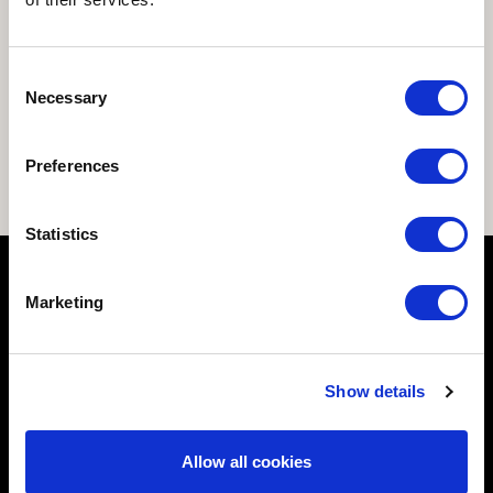
Servizi Erogati
Pagamenti
Consent
Necessary
Opere Pubbliche
Selection
Avvisi ed elenchi
Preferences
Altri contenuti
Statistics
VISITA AQUILEIA
Marketing
COSA VEDERE
FONDAZIONE
Show details
ATTIVITÀ
AVVISI
Allow all cookies