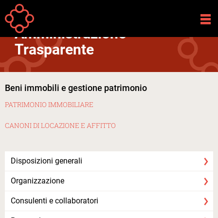
Salta al contenuto principale
Your
Home
Fondazione
Amministrazione Trasparente
are
Amministrazione
here
Trasparente
Beni immobili e gestione patrimonio
PATRIMONIO IMMOBILIARE
CANONI DI LOCAZIONE E AFFITTO
Disposizioni generali
Organizzazione
Consulenti e collaboratori