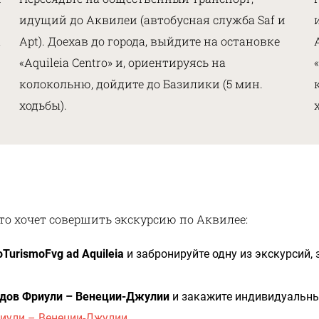
идущий до Аквилеи (автобусная служба Saf и
a
Apt). Доехав до города, выйдите на остановке
«Aquileia Centro» и, ориентируясь на
колокольню, дойдите до Базилики (5 мин.
ходьбы).
то хочет совершить экскурсию по Аквилее:
TurismoFvg ad Aquileia
и забронируйте одну из экскурсий, 
идов Фриули – Венеции-Джулии
и закажите индивидуаль
риули – Венеции-Джулии