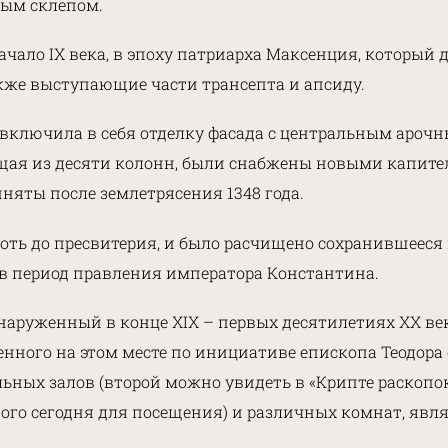
ным склепом.
чало IX века, в эпоху патриарха Максенция, который 
кже выступающие части трансепта и апсиду.
, включила в себя отделку фасада с центральным ароч
щая из десяти колонн, были снабжены новыми капител
яты после землетрясения 1348 года.
плоть до пресвитерия, и было расчищено сохранившеес
 в период правления императора Константина.
наруженный в конце XIX – первых десятилетиях XX ве
енного на этом месте по инициативе епископа Теодора
лельных залов (второй можно увидеть в «Крипте раскоп
ого сегодня для посещения) и различных комнат, явл