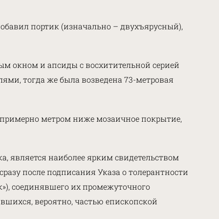
добавил портик (изначально – двухъярусный),
ным окном и апсиды с восхитительной серией
ями, тогда же была возведена 73-метровая
я примерно метром ниже мозаичное покрытие,
ка, является наиболее ярким свидетельством
 сразу после подписания Указа о толерантности
ок»), соединявшего их промежуточного
явшихся, вероятно, частью епископской