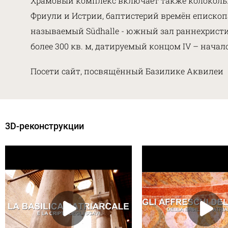
Храмовый комплекс включает также колокольн
Фриули и Истрии, баптистерий времён епископ
называемый Südhalle - южный зал раннехрист
более 300 кв. м, датируемый концом IV – нача
Посети сайт, посвящённый Базилике Аквиле
3D-реконструкции