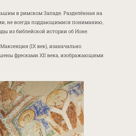
льшим в римском Западе. Разделённая на
ами, не всегда поддающимися пониманию,
ды из библейской истории об Ионе.
Максенция (IX век), изаначально
ашены фресками XII века, изображающими