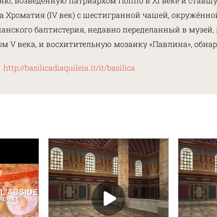
ю, возведённую патриархом Поппо в XI веке и став
а Хроматия (IV век) с шестигранной чашей, окружённ
ианского баптистерия, недавно переделанный в музей
лом V века, и восхитительную мозаику «Павлина», обн
и
http://basilicadiaquileia.it/it/basilica