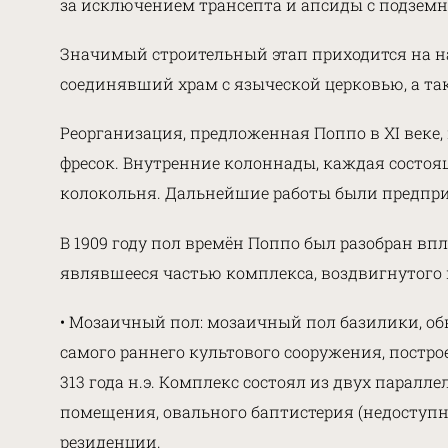
за исключением трансепта и апсиды с подзем
Значимый строительный этап приходится на на
соединявший храм с языческой церковью, а та
Реорганизация, предложенная Поппо в XI веке
фресок. Внутренние колоннады, каждая состоя
колокольня. Дальнейшие работы были предприн
В 1909 году пол времён Поппо был разобран в
являвшееся частью комплекса, воздвигнутого
• Мозаичный пол: мозаичный пол базилики, об
самого раннего культового сооружения, постро
313 года н.э. Комплекс состоял из двух парал
помещения, овального баптистерия (недоступн
резиденции.