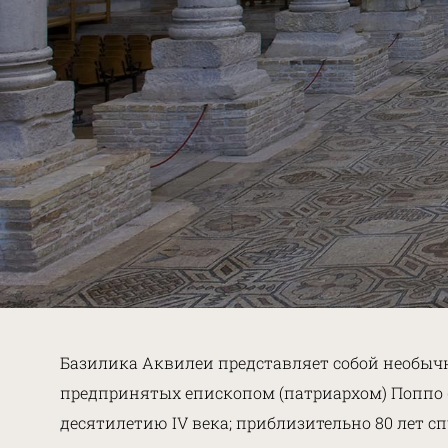
Базилика Аквилеи представляет собой необычн
предпринятых епископом (патриархом) Поппо (1
десятилетию IV века; приблизительно 80 лет 