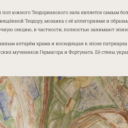
 пол южного Теодорианского зала является самым бо
вящённой Теодору, мозаика c её аллегориями и образ
чную секцию, в частности, полностью занимают эпизо
лавным алтарём храма и восходящая к эпохе патриарха 
ских мучеников Гермагора и Фортуната. Её стены укр