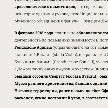
археологических памятников,
в то время как 
некоторые здания и руководство Национальны
Музейного объединения Фриули – Венеции-Дж
В феврале 2018 года
подписано
обновлённое с
деятельность по повышнию значимости и поп
Fondazione Aquileia
(управляющего на тот момент 
конюшней Виолин (stalla Violin), некрополем и 
Большими банями (Grandi terme-Comelli), участк
с Домом танцующих амуров и участком Виолин (
бывший особняк Сверзут (ex casa Sverzut), б
Музея раннего христианства; бывших зданий Бр
Натисса; территории, ранее называвшейся О
раскопок, южно-восточный угол, в соответст