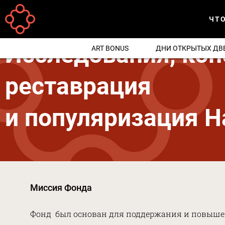
Перейти к основному содержанию
ЧТ
Your
Главная
are
Исследования, кон
ART BONUS
ДНИ ОТКРЫТЫХ ДВ
here
реставрация
и популяризация Н
Миссия Фонда
Фонд был основан для поддержания и повыше