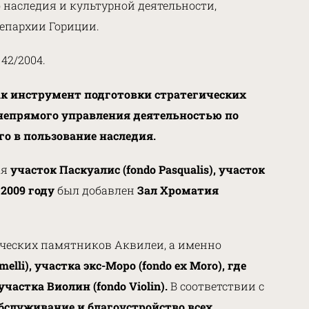
наследия и культурной деятельности,
епархии Гориции.
42/2004.
ак инструмент подготовки стратегических
непрямого управления деятельностью по
о в пользование наследия.
ая
участок Паскуалис (fondo Pasqualis), участок
 2009 году
был добавлен
Зал Хроматия
гических памятников Аквилеи, а именно
lli), участка экс-Моро (fondo ex Moro), где
астка Виолин (fondo Violin).
В соответствии с
обслуживание и благоустройство всех