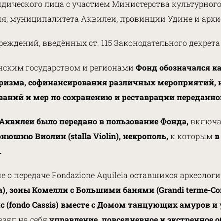
ического лица с участием Министерства культурного 
я, муниципалитета Аквилеи, провинции Удине и архи
реждений, введённых ст. 115 Законодательного декрета 
нским государством и регионами
Фонд обозначался к
уризма, софинансирования различных мероприятий, 
ний и мер по сохранению и реставрации переданног
 Аквилеи было передано в пользование Фонда,
включ
 конюшню Виолин (stalla Violin), некрополь,
к которым
в
.
 о передаче Fondazione Aquileia оставшихся археоло
a), зоны Комелли с Большими банями (Grandi terme-Come
 (fondo Cassis) вместе с Домом танцующих амуров и уч
взял на себя
управление, повседневное и экстренное 