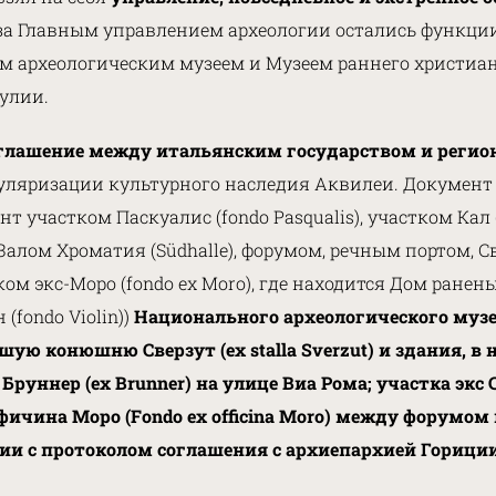
за Главным управлением археологии остались функции,
м археологическим музеем и Музеем раннего христиа
улии.
оглашение между итальянским государством и регио
уляризации культурного наследия Аквилеи. Документ
участком Паскуалис (fondo Pasqualis), участком Кал (fo
Залом Хроматия (Südhalle), форумом, речным портом, Св
ом экс-Моро (fondo ex Moro), где находится Дом раненых
fondo Violin))
Национального археологического музе
ывшую конюшню Сверзут (ex stalla Sverzut) и здания,
уннер (ex Brunner) на улице Виа Рома; участка экс Са
ффичина Моро (Fondo ex officina Moro) между форум
вии с протоколом соглашения с архиепархией Гориции