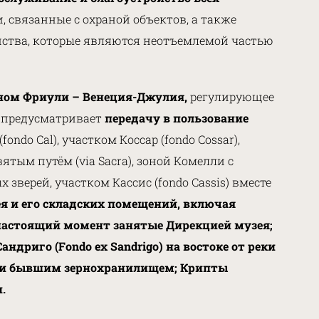
 связанные с охраной объектов, а также
нства, которые являются неотъемлемой частью
ном Фриули – Венеция-Джулия,
регулирующее
 предусматривает
передачу в пользование
ndo Cal), участком Коссар (fondo Cossar),
ятым путём (via Sacra), зоной Комелли с
 зверей, участком Кассис (fondo Cassis) вместе
я и его складских помещений, включая
 в настоящий момент занятые Дирекцией музея;
ндриго (Fondo ex Sandrigo) на востоке от реки
ом и бывшим зернохранилищем; Крипты
.