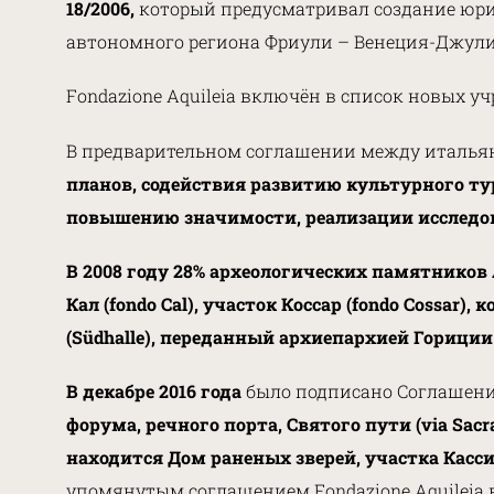
18/2006,
который предусматривал создание юрид
автономного региона Фриули – Венеция-Джули
Fondazione Aquileia включён в список новых уч
В предварительном соглашении между италья
планов, содействия развитию культурного т
повышению значимости, реализации исследова
В 2008 году 28% археологических памятников
Кал (fondo Cal), участок Коссар (fondo Cossar),
(Südhalle), переданный архиепархией Гориции
В декабре 2016 года
было подписано Соглашение
форума, речного порта, Святого пути (via Sacr
находится Дом раненых зверей, участка Кассис
упомянутым соглашением Fondazione Aquileia 