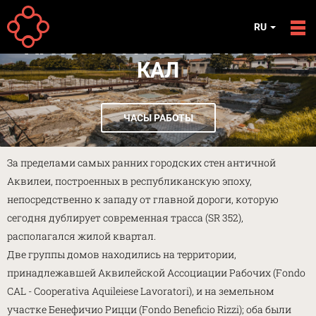
Перейти к основному содержанию
RU
АРХЕОЛОГИЧЕСКАЯ ЗОНА
КАЛ
ЧАСЫ РАБОТЫ
За пределами самых ранних городских стен античной
Аквилеи, построенных в республиканскую эпоху,
непосредственно к западу от главной дороги, которую
сегодня дублирует современная трасса (SR 352),
располагался жилой квартал.
Две группы домов находились на территории,
принадлежавшей Аквилейской Ассоциации Рабочих (Fondo
CAL - Cooperativa Aquileiese Lavoratori), и на земельном
участке Бенефичио Рицци (Fondo Beneficio Rizzi); оба были