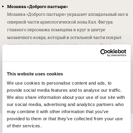
Мозаика «Доброго пастыря»
Мозаика «Доброго пастыря» украшает апсидальный зал в
северной части археологической зоны Кал. Фигура
главного персонажа помещена в круг в центре
мозаичного ковра, который в остальной части покрыт
сложным геометрическим рисунком из ромбов и
квадратов с вписанными восьмиугольниками.
Представленные персонажи (помимо Доброго пастыря,
можно увидеть изображённых в восьмиугольниках рыб,
This website uses cookies
дельфинов, павлинов, уток, мужские и женские бюсты) не
We use cookies to personalise content and ads, to
обязательно должны читаться в христианском ключе,
provide social media features and to analyse our traffic.
как долгое время считалось; эти образы входят в
We also share information about your use of our site with
фигуративный репертуар, принятый в IV веке и
our social media, advertising and analytics partners who
нехристианами.
may combine it with other information that you’ve
provided to them or that they’ve collected from your use
3D-реконструкции
of their services.