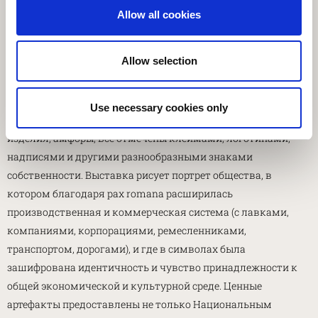
Allow all cookies
Издательство:
Gangemi Editore
Экспозиция включает 125 предметов из Аквилеи и 150
Allow selection
артефактов из недавно успешно завершённой выставки на
Траянском рынке в Риме. Среди экспонатов - блюда,
светильники, изделия из драгоценных камней, украшения,
Use necessary cookies only
предметы из стекла, медицинские инструменты, каменные
изделия, амфоры; все отмечены клеймами, логотипами,
надписями и другими разнообразными знаками
собственности. Выставка рисует портрет общества, в
котором благодаря pax romana расширилась
производственная и коммерческая система (с лавками,
компаниями, корпорациями, ремесленниками,
транспортом, дорогами), и где в символах была
зашифрована идентичность и чувство принадлежности к
общей экономической и культурной среде. Ценные
артефакты предоставлены не только Национальным