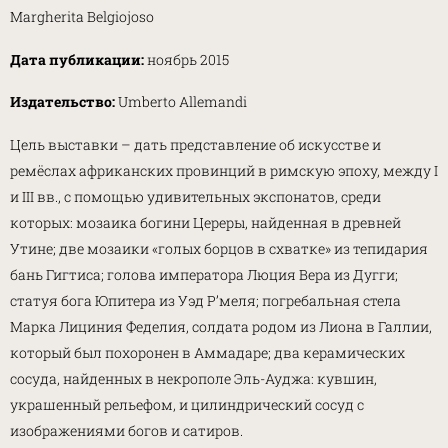
Margherita Belgiojoso
Дата публикации:
ноябрь 2015
Издательство:
Umberto Allemandi
Цель выставки – дать представление об искусстве и
ремёслах африканских провинций в римскую эпоху, между I
и III вв., с помощью удивительных экспонатов, среди
которых: мозаика богини Цереры, найденная в древней
Утине; две мозаики «голых борцов в схватке» из тепидария
бань Гигтиса; голова императора Люция Вера из Дугги;
статуя бога Юпитера из Уэд Р’меля; погребальная стела
Марка Лициния Феделия, солдата родом из Лиона в Галлии,
который был похоронен в Аммадаре; два керамических
сосуда, найденных в некрополе Эль-Ауджа: кувшин,
украшенный рельефом, и цилиндрический сосуд с
изображениями богов и сатиров.