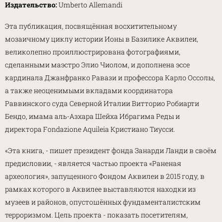
Издательство:
Umberto Allemandi
Эта публикация, посвящённая восхитительному
мозаичному циклу истории Ионы в Базилике Аквилеи,
великолепно проиллюстрирована фотографиями,
сделанными маэстро Элио Чиолом, и дополнена эссе
кардинала Джанфранко Равази и профессора Карло Оссолы,
а также неоценимыми вкладами координатора
Раввинского суда Северной Италии Витторио Робиарти
Бендо, имама аль-Азхара Шейха Ибрагима Реды и
директора Fondazione Aquileia Кристиано Тиусси.
«Эта книга, - пишет президент фонда Занарди Ланди в своём
предисловии, - является частью проекта «Раненая
археология», запущенного Фондом Аквилеи в 2015 году, в
рамках которого в Аквилее выставляются находки из
музеев и районов, опустошённых фундаменталистским
терроризмом. Цель проекта - показать посетителям,