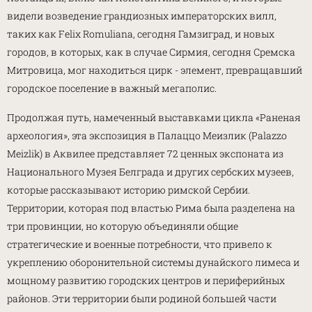
видели возведение грандиозных императорских вилл,
таких как Felix Romuliana, сегодня Гамзиград, и новых
городов, в которых, как в случае Сирмия, сегодня Сремска
Митровица, мог находиться цирк - элемент, превращавший
городское поселение в важный мегаполис.
Продолжая путь, намеченный выставками цикла «Раненая
археология», эта экспозиция в Палаццо Меизлик (Palazzo
Meizlik) в Аквилее представляет 72 ценных экспоната из
Национального Музея Белграда и других сербских музеев,
которые рассказывают историю римской Сербии.
Территории, которая под властью Рима была разделена на
три провинции, но которую объединяли общие
стратегические и военные потребности, что привело к
укреплению оборонительной системы дунайского лимеса и
мощному развитию городских центров и периферийных
районов. Эти территории были родиной большей части