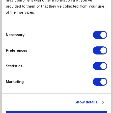
may combine it with other information that you’ve
provided to them or that they’ve collected from your use
of their services.
Consent
Necessary
Selection
Preferences
Statistics
Marketing
Каталог выставки (Аквилея, 12 февраля – 30 июня 2017
)
Под редакцией L. Ungaro, Pastor, Milella
Show details
Дата публикации:
февраля 2017