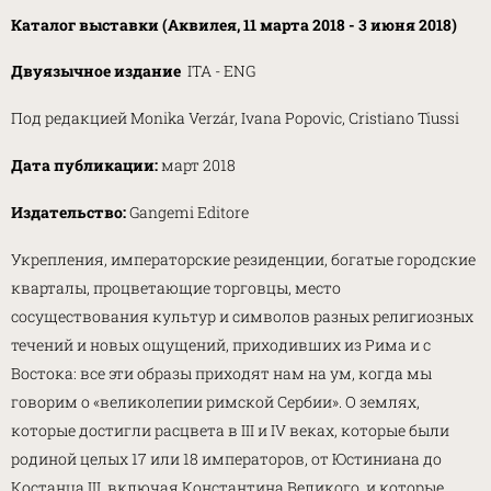
Каталог выставки (Аквилея, 11 марта 2018 - 3 июня 2018)
Двуязычное издание
ITA - ENG
Под редакцией Monika Verzár, Ivana Popovic, Cristiano Tiussi
Дата публикации:
март 2018
Издательство:
Gangemi Editore
Укрепления, императорские резиденции, богатые городские
кварталы, процветающие торговцы, место
сосуществования культур и символов разных религиозных
течений и новых ощущений, приходивших из Рима и с
Востока: все эти образы приходят нам на ум, когда мы
говорим о «великолепии римской Сербии». О землях,
которые достигли расцвета в III и IV веках, которые были
родиной целых 17 или 18 императоров, от Юстиниана до
Костанца III, включая Константина Великого, и которые