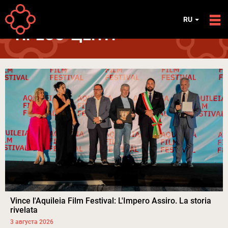
Перейти к основному содержанию
Your
Главная
RU
are
ПРЕСС-ЦЕНТР
here
Vince l'Aquileia Film Festival: L'Impero Assiro. La storia
rivelata
3 августа 2026