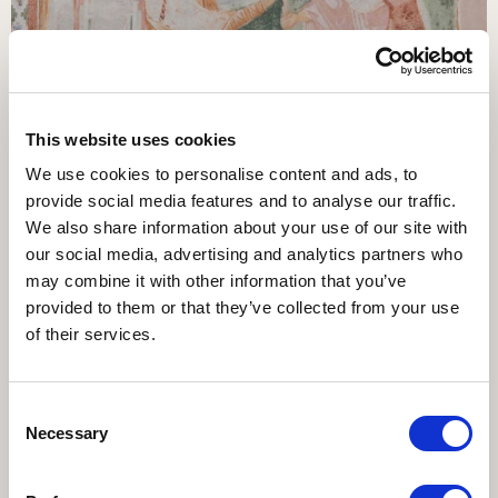
Ad Aquileia per la prima volta dopo sette secoli i tre
This website uses cookies
frammenti del Vangelo di Marco
23 июля 2026
We use cookies to personalise content and ads, to
Ad Aquileia per la prima volta dopo sette secoli i tre...
provide social media features and to analyse our traffic.
We also share information about your use of our site with
our social media, advertising and analytics partners who
may combine it with other information that you’ve
provided to them or that they’ve collected from your use
of their services.
Consent
Necessary
Selection