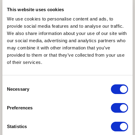
drenaggio
This website uses cookies
PG 09 - Computo metrico estimativo -
443.43 KB
We use cookies to personalise content and ads, to
provide social media features and to analyse our traffic.
Sistema di drenaggio
We also share information about your use of our site with
our social media, advertising and analytics partners who
PG 10 - Computo metrico estimativo -
811.2 KB
may combine it with other information that you’ve
Opere provvisionali
provided to them or that they’ve collected from your use
of their services.
PG 10 - Computo metrico - Ponteggi per
353.61 KB
diagnostica
Consent
PG 11 - Quadro economico - Cantiere
306.8 KB
Necessary
Selection
pilota
Preferences
PG 12 - Ipotesi di scavo - Cantiere pilota
1.25 MB
PG 13 - Capitolato speciale appalto
2.86 MB
Statistics