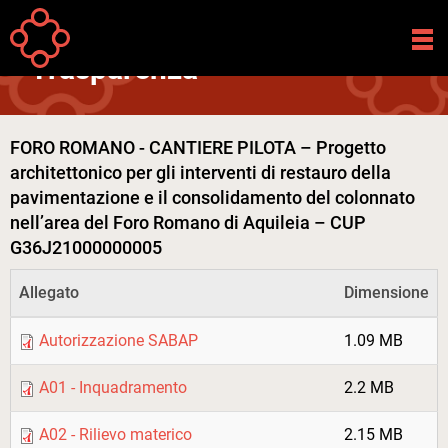
Salta al contenuto principale
Your
Home
Fondazione
Amministrazione Trasparente
Opere Pubbliche
are
Trasparenza
here
FORO ROMANO - CANTIERE PILOTA – Progetto
architettonico per gli interventi di restauro della
pavimentazione e il consolidamento del colonnato
nell’area del Foro Romano di Aquileia – CUP
G36J21000000005
Allegato
Dimensione
Autorizzazione SABAP
1.09 MB
A01 - Inquadramento
2.2 MB
A02 - Rilievo materico
2.15 MB