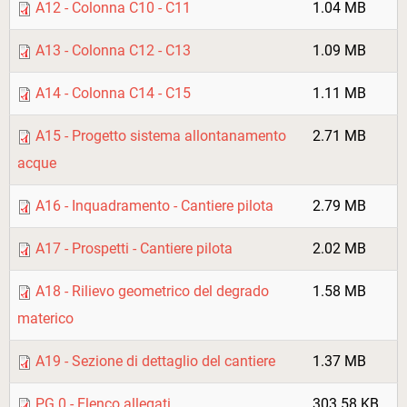
A12 - Colonna C10 - C11
1.04 MB
A13 - Colonna C12 - C13
1.09 MB
A14 - Colonna C14 - C15
1.11 MB
A15 - Progetto sistema allontanamento
2.71 MB
acque
A16 - Inquadramento - Cantiere pilota
2.79 MB
A17 - Prospetti - Cantiere pilota
2.02 MB
A18 - Rilievo geometrico del degrado
1.58 MB
materico
A19 - Sezione di dettaglio del cantiere
1.37 MB
PG 0 - Elenco allegati
303.58 KB