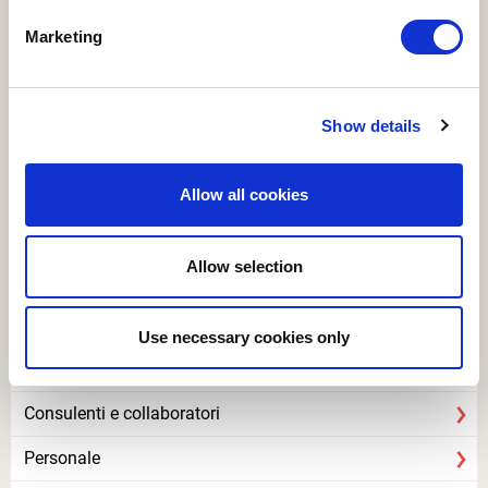
PG 14 - Schema contratto appalto
387.93 KB
Marketing
R 01 - Restauro -Inquadramento
4.55 MB
R 02 - Restauro - Procedure
1.21 MB
Show details
R 03 - Restauro - CME
7.25 MB
Allow all cookies
R04 - Restauro - Elenco Prezzi
1.35 MB
Allow selection
Disposizioni generali
Use necessary cookies only
Organizzazione
Consulenti e collaboratori
Personale