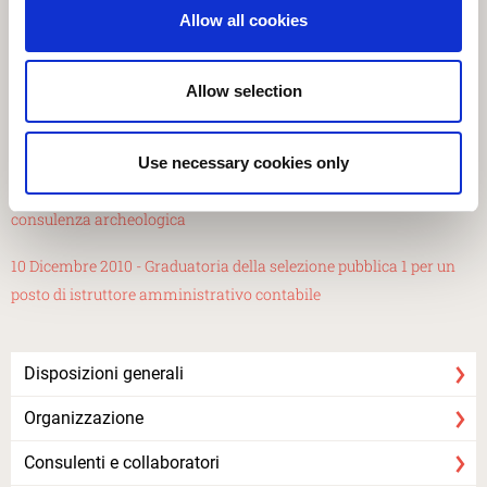
rendicontuali e di assistenza tecnica (Team manager)
Allow all cookies
"Openmuseums"
09 DICEMBRE 2015 - SELEZIONE PUBBLICA PER TITOLI E
Allow selection
COLLOQUIO, PER UNA COLLABORAZIONE COORDINATA
CONTINUATIVA IN QUALITÀ DI PROJECT MANAGER ASSISTANT
Use necessary cookies only
28 Gennaio 2011 - Graduatoria della selezione per un incarico di
consulenza archeologica
10 Dicembre 2010 - Graduatoria della selezione pubblica 1 per un
posto di istruttore amministrativo contabile
Disposizioni generali
Organizzazione
Consulenti e collaboratori