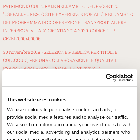
PATRIMONIO CULTURALE NELL’AMBITO DEL PROGETTO
“USEFALL - UNESCO SITE EXPERIENCE FOR ALL”, NELL’AMBITO
DEL PROGRAMMA DI COOPERAZIONE TRANSFRONTALIERA
INTERREG V-A ITALY-CROATIA 2014-2020. CODICE CUP
C62B17000400006
30
novembre 2018 - SELEZIONE PUBBLICA PER TITOLI E
COLLOQUIO, PER UNA COLLABORAZIONE IN QUALITÀ DI
ESPERTO PER LA GESTIONE DELLE ATTIVITA’ DI
COMUNICAZIONE – COMMUNICATION MANAGER - DEL
PROGETTO “USEFALL - Unesco Site Experience For ALL”,
NELL’AMBITO DEL PROGRAMMA DI COOPERAZIONE
This website uses cookies
TRANSFRONTALIERA INTERREG V-A ITALY-CROATIA 2014-2020 -
CODICE CUP C62B17000400006
We use cookies to personalise content and ads, to
provide social media features and to analyse our traffic.
15 settembre 2018 - SELEZIONE, PER TITOLI E COLLOQUIO, DI UN
We also share information about your use of our site with
CONSULENTE PER LE ATTIVITÀ DI VALORIZZAZIONE DEGLI
our social media, advertising and analytics partners who
ASPETTI STORICO-CULTURALI DI AQUILEIA E ZUGLIO
may combine it with other information that you’ve