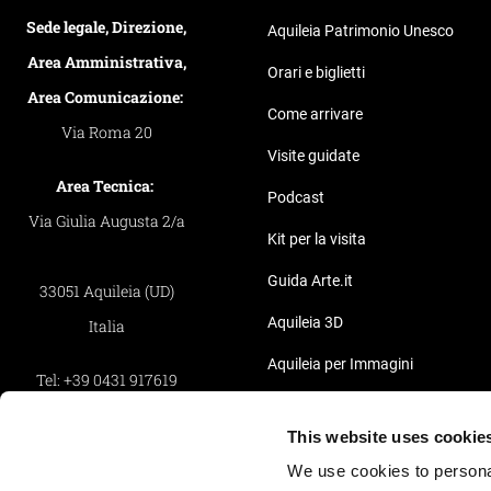
Sede legale, Direzione,
Aquileia Patrimonio Unesco
Area Amministrativa,
Orari e biglietti
Area Comunicazione:
Come arrivare
Via Roma 20
Visite guidate
Area Tecnica:
Podcast
Via Giulia Augusta 2/a
Kit per la visita
Guida Arte.it
33051 Aquileia (UD)
Aquileia 3D
Italia
Aquileia per Immagini
Tel:
+39 0431 917619
Pillole Video di Aquileia
Fax:
+39 0431 917619
This website uses cookie
Privacy
We use cookies to personal
Whistleblowing