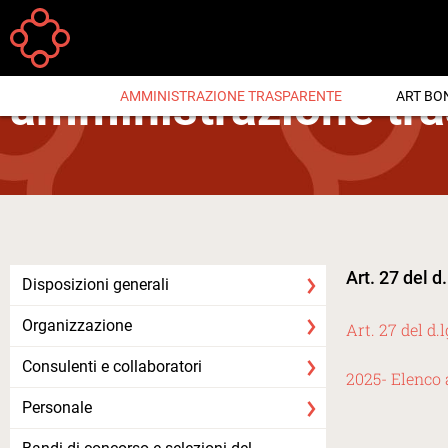
Salta al contenuto principale
Your
Home
Fondazione
Amministrazione Trasparente
Sovvenzioni, contributi,
are
amministrazione tr
AMMINISTRAZIONE TRASPARENTE
ART BO
here
Art. 27 del d
Disposizioni generali
Organizzazione
Art. 27 del d.
Consulenti e collaboratori
2025- Elenco 
Personale