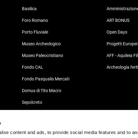
Basilica
Amministrazione
Foro Romano
ART BONUS
Porto Fluviale
Open Days
Museo Archeologico
Progetti Europei
Museo Paleocristiano
AFF - Aquileia Fi
Fondo CAL
Archeologia feri
Fondo Pasqualis Mercati
Domus di Tito Macro
Sepolcreto
Domus e Palazzo Episcopale
s
Südhalle
ise content and ads, to provide social media features and to an
Decumano di Aratria Galla