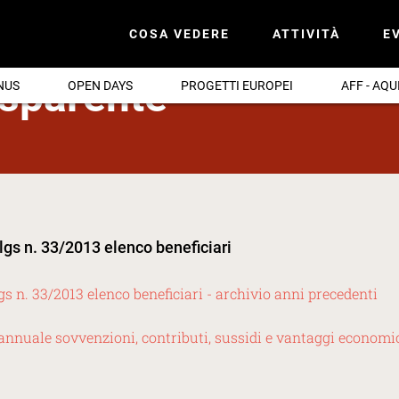
COSA VEDERE
ATTIVITÀ
E
 sussidi, vantaggi economici
asparente
NUS
OPEN DAYS
PROGETTI EUROPEI
AFF - AQU
.lgs n. 33/2013 elenco beneficiari
lgs n. 33/2013 elenco beneficiari - archivio anni precedenti
annuale sovvenzioni, contributi, sussidi e vantaggi economi