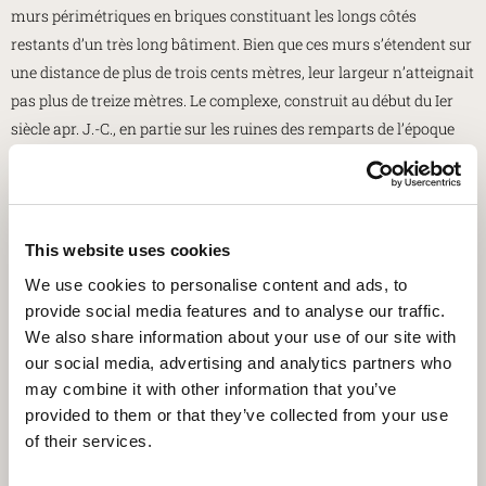
murs périmétriques en briques constituant les longs côtés
restants d’un très long bâtiment. Bien que ces murs s’étendent sur
une distance de plus de trois cents mètres, leur largeur n’atteignait
pas plus de treize mètres. Le complexe, construit au début du Ier
siècle apr. J.-C., en partie sur les ruines des remparts de l’époque
républicaine, était utilisé comme entrepôt pour le stockage de
marchandises, et disposait sûrement de pièces annexes réservées
aux bureaux. Le complexe était accessible depuis deux entrées
avec marches. Il est probable que les rampes reliant la ville
This website uses cookies
passaient sous ce bâtiment. À la fin de la période constantinienne,
We use cookies to personalise content and ads, to
les aires du grand bâtiment ont été ultérieurement agrandies,
provide social media features and to analyse our traffic.
comme en témoignent les fondations de piliers visibles à
We also share information about your use of our site with
l’intérieur et à l’extérieur du périmètre d’origine du bâtiment.
our social media, advertising and analytics partners who
may combine it with other information that you’ve
• Via Sacra:
il s’agit d’une promenade archéologique suggestive
provided to them or that they’ve collected from your use
qui se développe à l’ombre des cyprès entre le port fluvial et le site
of their services.
de la basilique. Réalisée en employant la terre résultant des
fouilles dans les années 1930, cette voie était destinée à réunir de