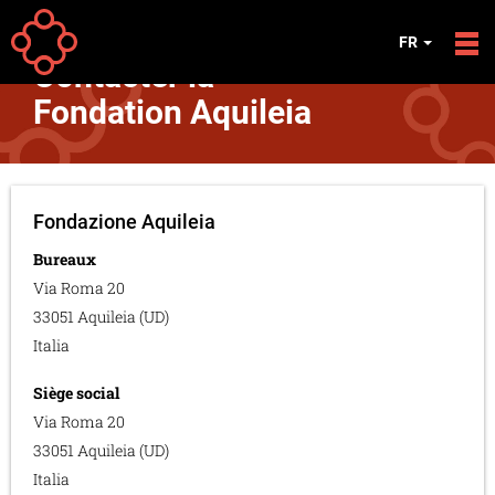
Aller au contenu principal
Your
Accueil
FR
are
Contacter la
here
Fondation Aquileia
Fondazione Aquileia
Bureaux
Via Roma 20
33051 Aquileia (UD)
Italia
Siège social
Via Roma 20
33051 Aquileia (UD)
Italia