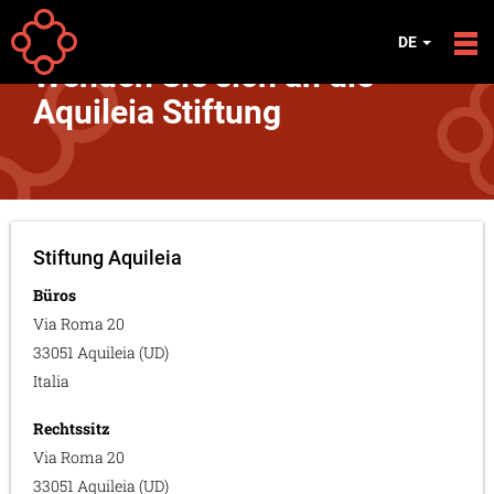
Direkt zum Inhalt
Your
Startseite
DE
are
Wenden Sie sich an die
here
Aquileia Stiftung
Stiftung Aquileia
Büros
Via Roma 20
33051 Aquileia (UD)
Italia
Rechtssitz
Via Roma 20
33051 Aquileia (UD)