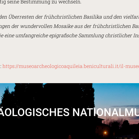
tig seine Bestimmung zu wechseln.
en Überresten der frühchristlichen Basilika und den vielfa
gen der wundervollen Mosaike aus der frühchristlichen Basi
wie eine umfangreiche epigrafische Sammlung christlicher In
:
https://museoarcheologicoaquileia.beniculturali.it/il-mus
ÄOLOGISCHES NATIONALM