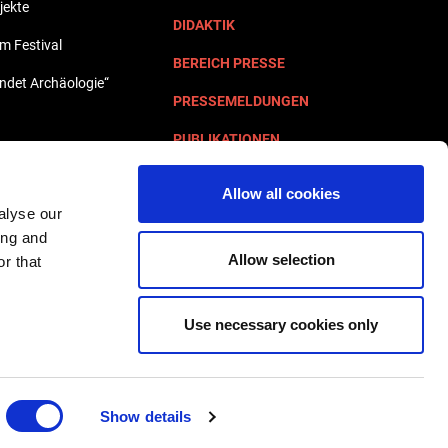
jekte
DIDAKTIK
lm Festival
BEREICH PRESSE
undet Archäologie“
PRESSEMELDUNGEN
PUBLIKATIONEN
KONTAKTE
Allow all cookies
alyse our
ing and
Allow selection
r that
Use necessary cookies only
Show details