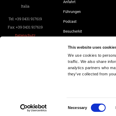
Anfahrt
Italia
Führungen
Tel:
+39 0431 917619
Podcast
Fax:
+39 0431 917619
Besucherkit
Datenschutz
Führer Arte.it
Whistleblowing
This website uses cookie
Aquileia 3D
Informativa Clienti
We use cookies to personal
Informativa Fornitori
Aquileia in Bildern
traffic. We also share info
analytics partners who may
Cookie-Richtlinie
Pillole Video di Aquileia
they’ve collected from your
Kredite
Consent
Necessary
Selection