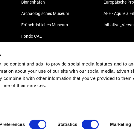
Binnenhafen
Europäische Pro
Archäologisches Museum
AFF - Aquileia Fi
Frühchristliches Museum
Initiative „Verw
Fondo CAL
Archäologischer Marktbereich - Fondo
Pasqualis
s
ise content and ads, to provide social media features and to an
Domus des Tito Macro
rmation about your use of our site with our social media, advertis
Nekropole
 combine it with other information that you’ve provided to them o
 use of their services.
Domus und Bischofsresidenz
Südhalle
Decumano di Aratria Galla
Preferences
Statistics
Marketing