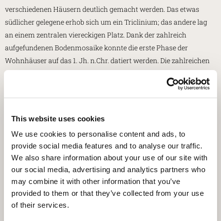
verschiedenen Häusern deutlich gemacht werden. Das etwas
südlicher gelegene erhob sich um ein Triclinium; das andere lag
an einem zentralen viereckigen Platz. Dank der zahlreich
aufgefundenen Bodenmosaike konnte die erste Phase der
Wohnhäuser auf das 1. Jh. n.Chr. datiert werden. Die zahlreichen
Umbauten in der darauffolgenden Zeit (2.-3. Jh.), veränderten das
ursprüngliche Erscheinungsbild der Räume.
In der Spätantike (4. Jh.) wurden die beiden Residenzen durch den
This website uses cookies
Bau eines neuen, großen Zentralsaals und die Umgestaltung der
beiden Empfangssäle der vorhergehenden Phase miteinander
We use cookies to personalise content and ads, to
verbunden, denen auf der Westseite eine Apsis angefügt wurde.
provide social media features and to analyse our traffic.
We also share information about your use of our site with
Der nördliche Apsisraum, dem ein neuer Innenhof mit
our social media, advertising and analytics partners who
vierseitigem Portikus vorgelagert war, erhielt ein neues Mosaik
may combine it with other information that you’ve
(gemeinhin als „Guter-Hirte-Mosaik“ bezeichnet), von dem lange
provided to them or that they’ve collected from your use
Zeit angenommen wurde, es gehöre zu einem christlichen
of their services.
Oratorium.