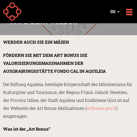
Direkt zum Inhalt
Your
Startseite
Stiftung
DE
are
Wird zum Mäzen
here
WERDEN AUCH SIE EIN MÄZEN
FÖRDERN SIE MIT DEM ART BONUS DIE
VALORISIERUNGSMASSNAHMEN DER
AUSGRABUNGSSTÄTTE FONDO CAL IN AQUILEIA
Die Stiftung Aquileia, beteiligte Körperschaft des Ministeriums für
Kulturgüter und Tourismus, der Region Friaul-Julisch Venetien,
der Provinz Udine, der Stadt Aquileia und Erzdiözese Görz ist auf
der Webseite der Art Bonus-Maßnahmen (
artbonus.gov.it
)
eingetragen.
Was ist der „Art Bonus“