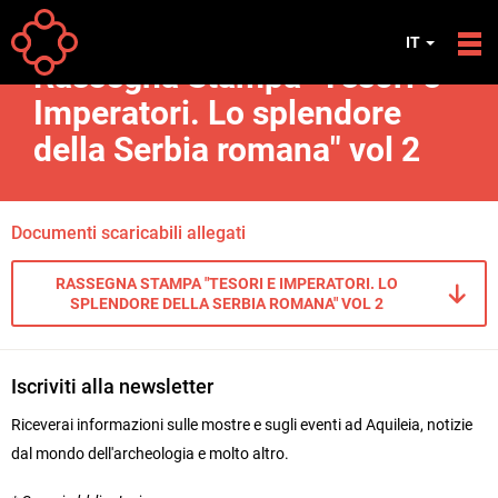
Salta al contenuto principale
Your
Home
Rassegna stampa
IT
are
Rassegna Stampa "Tesori e
here
Imperatori. Lo splendore
della Serbia romana" vol 2
Documenti scaricabili allegati
RASSEGNA STAMPA "TESORI E IMPERATORI. LO
SPLENDORE DELLA SERBIA ROMANA" VOL 2
Iscriviti alla newsletter
Riceverai informazioni sulle mostre e sugli eventi ad Aquileia, notizie
dal mondo dell'archeologia e molto altro.