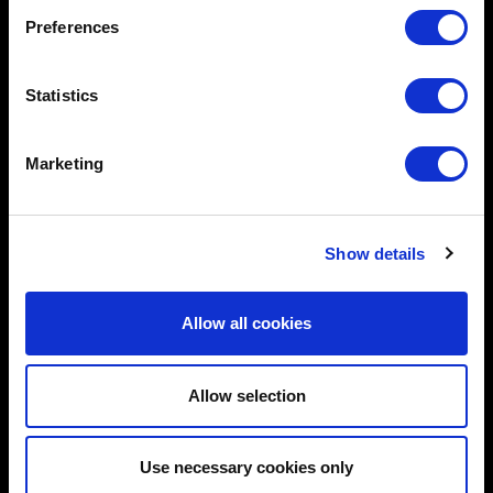
VISITA AQUILEIA
Preferences
COSA VEDERE
Statistics
FONDAZIONE
ATTIVITÀ
Marketing
AVVISI
EVENTI E MOSTRE
Show details
DIDATTICA
AREA STAMPA
Allow all cookies
PUBBLICAZIONI
RASSEGNA STAMPA
Allow selection
CONTATTI
Use necessary cookies only