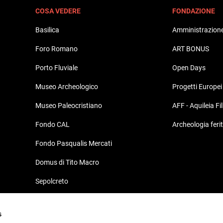
COSA VEDERE
FONDAZIONE
Basilica
Amministrazione
Foro Romano
ART BONUS
Porto Fluviale
Open Days
Museo Archeologico
Progetti Europei
Museo Paleocristiano
AFF - Aquileia Fi
Fondo CAL
Archeologia feri
Fondo Pasqualis Mercati
Domus di Tito Macro
Sepolcreto
Domus e Palazzo Episcopale
s
Südhalle