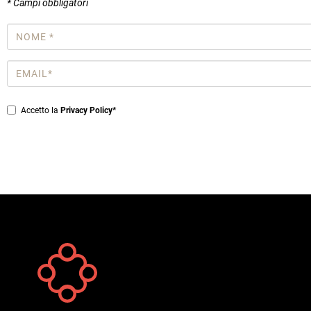
* Campi obbligatori
Nome
*
Email
*
Privacy
Accetto la
Privacy Policy*
*