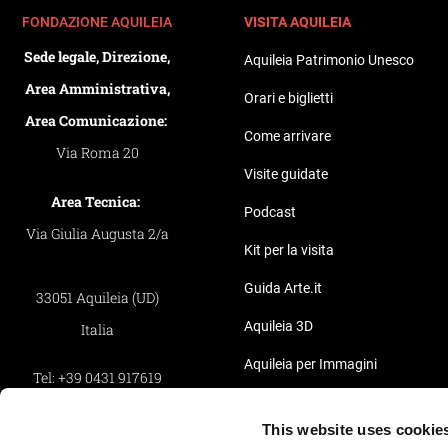
FONDAZIONE AQUILEIA
VISITA AQUILEIA
Sede legale, Direzione,
Aquileia Patrimonio Unesco
Area Amministrativa,
Orari e biglietti
Area Comunicazione:
Come arrivare
Via Roma 20
Visite guidate
Area Tecnica:
Podcast
Via Giulia Augusta 2/a
Kit per la visita
Guida Arte.it
33051 Aquileia (UD)
Aquileia 3D
Italia
Aquileia per Immagini
Tel:
+39 0431 917619
Pillole Video di Aquileia
Fax:
+39 0431 917619
This website uses cookie
Privacy