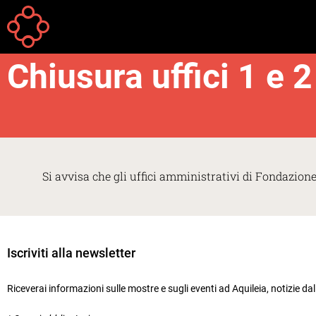
Salta al contenuto principale
Your
Home
Avvisi
are
Chiusura uffici 1 e 
here
Si avvisa che gli uffici amministrativi di Fondazion
Iscriviti alla newsletter
Riceverai informazioni sulle mostre e sugli eventi ad Aquileia, notizie da