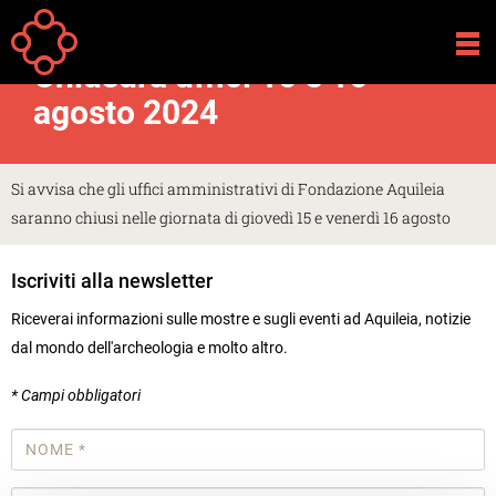
Salta al contenuto principale
Your
Home
Avvisi
are
Chiusura uffici 15 e 16
here
agosto 2024
Si avvisa che gli uffici amministrativi di Fondazione Aquileia
saranno chiusi nelle giornata di giovedì 15 e venerdì 16 agosto
Iscriviti alla newsletter
Riceverai informazioni sulle mostre e sugli eventi ad Aquileia, notizie
dal mondo dell'archeologia e molto altro.
* Campi obbligatori
Nome
*