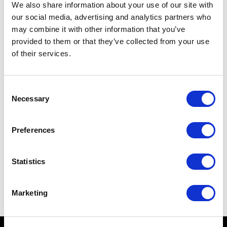
We also share information about your use of our site with
* Campi obbligatori
our social media, advertising and analytics partners who
may combine it with other information that you’ve
Nome
provided to them or that they’ve collected from your use
*
of their services.
Email
*
Privacy
Accetto la
Privacy Policy*
Consent
*
Necessary
Selection
INVIA
Preferences
Statistics
Iscriviti al nostri Social Network
Marketing