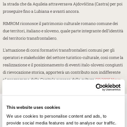
la strada che da Aquileia attraversava Ajdovščina (Castra) per poi
proseguire fino a Lubiana e avanti ancora.
RIMROM riconosce il patrimonio culturale romano comune dei
due territori, italiano e sloveno, quale parte integrante dell’identità
del territorio transfrontaliero.
L’attuazione di corsi formativi transfrontalieri comuni per gli
operatori e stakeholder del settore turistico-culturale, così come la
realizzazione e il posizionamento di eventi italo-sloveni congiunti
di rievocazione storica, apporterà un contributo non indifferente
al programma della Capitale europea della cultura
GO 2025 Nova
Gorica · Gorizia
Iscriviti alla newsletter
This website uses cookies
Riceverai informazioni sulle mostre e sugli eventi ad Aquileia, notizie
We use cookies to personalise content and ads, to
dal mondo dell'archeologia e molto altro.
provide social media features and to analyse our traffic.