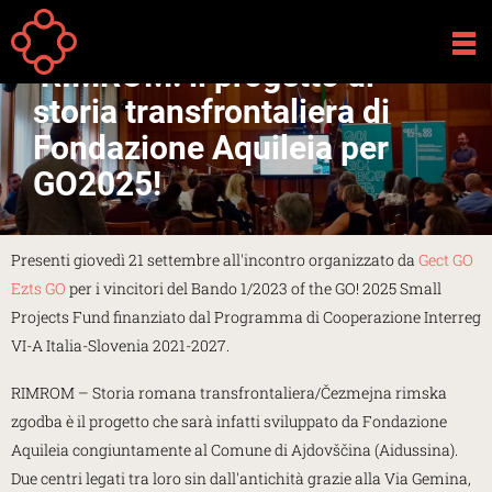
Salta al contenuto principale
Your
Home
Attività
are
RIMROM: il progetto di
here
storia transfrontaliera di
Fondazione Aquileia per
GO2025!
Presenti giovedì 21 settembre all'incontro organizzato da
Gect GO
Ezts GO
per i vincitori del Bando 1/2023 of the GO! 2025 Small
Projects Fund finanziato dal Programma di Cooperazione Interreg
VI-A Italia-Slovenia 2021-2027.
RIMROM – Storia romana transfrontaliera/Čezmejna rimska
zgodba è il progetto che sarà infatti sviluppato da Fondazione
Aquileia congiuntamente al Comune di Ajdovščina (Aidussina).
Due centri legati tra loro sin dall'antichità grazie alla Via Gemina,