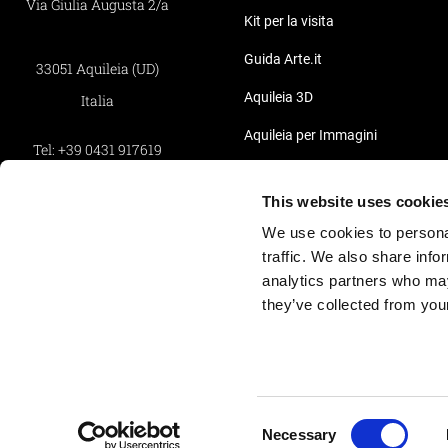
Via Giulia Augusta 2/a
Kit per la visita
Guida Arte.it
33051 Aquileia (UD)
Aquileia 3D
Italia
Aquileia per Immagini
Tel:
+39 0431 917619
Pillole Video di Aquileia
Fax:
+39 0431 917619
This website uses cookie
Privacy
We use cookies to personal
Whistleblowing
traffic. We also share info
Informativa Clienti
analytics partners who may
they’ve collected from your
Informativa Fornitori
Cookie Policy
Credits
Consent
Necessary
Selection