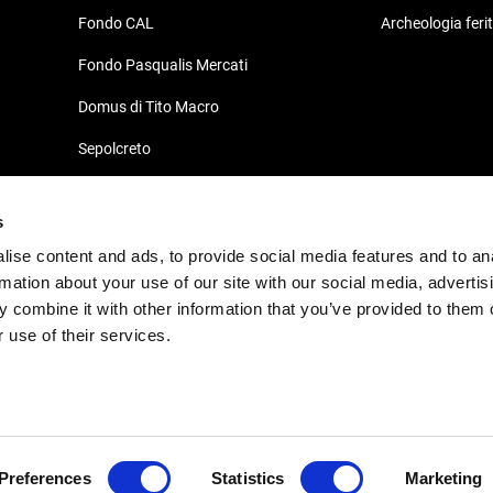
Fondo CAL
Archeologia feri
Fondo Pasqualis Mercati
Domus di Tito Macro
Sepolcreto
Domus e Palazzo Episcopale
s
Südhalle
ise content and ads, to provide social media features and to an
Decumano di Aratria Galla
rmation about your use of our site with our social media, advertis
 combine it with other information that you’ve provided to them o
 use of their services.
Preferences
Statistics
Marketing