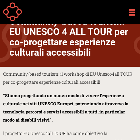
Salta al contenuto principale
Your
Home
Attività
are
Community-based tourism:
here
EU UNESCO 4 ALL TOUR per
co-progettare esperienze
culturali accessibili
Community-based tourism: il workshop di EU Unesco4all TOUR
per co-progettare esperienze culturali accessibili
“Stiamo progettando un nuovo modo di vivere l’esperienza
culturale nei siti UNESCO Europei, potenziando attraverso la
tecnologia percorsi e servizi accessibili a tutti, in particolar
modo ai disabili visivi”.
l progetto EU Unesco4all TOUR ha come obiettivo la