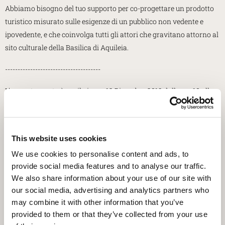
Abbiamo bisogno del tuo supporto per co-progettare un prodotto
turistico misurato sulle esigenze di un pubblico non vedente e
ipovedente, e che coinvolga tutti gli attori che gravitano attorno al
sito culturale della Basilica di Aquileia.
--------------------------------------
L’appuntamento è per il giorno 12 Dicembre 2019 dalle ore 10 alle
ore 12.30 presso la sala Consiliare del Comune di Aquileia.
📍 P.zza Garibaldi, 7, 33051 Aquileia
This website uses cookies
📜 L’evento è aperto previa registrazione Eventbrite al link:
We use cookies to personalise content and ads, to
https://www.eventbrite.it/e/biglietti-community-based-tourism-
provide social media features and to analyse our traffic.
eu-unesco-4-all-tour-local-workshop-84742554261
We also share information about your use of our site with
our social media, advertising and analytics partners who
------------------------------------------
may combine it with other information that you’ve
PROGRAMMA
provided to them or that they’ve collected from your use
09:30
Accrediti