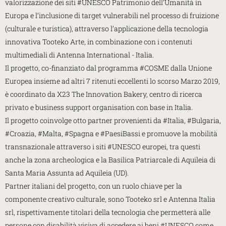
valorizzazione dei siti #UNESCO Patrimonio dell’Umanità in
Europa e l’inclusione di target vulnerabili nel processo di fruizione
(culturale e turistica), attraverso l’applicazione della tecnologia
innovativa Tooteko Arte, in combinazione con i contenuti
multimediali di Antenna International - Italia.
Il progetto, co-finanziato dal programma #COSME dalla Unione
Europea insieme ad altri 7 ritenuti eccellenti lo scorso Marzo 2019,
è coordinato da X23 The Innovation Bakery, centro di ricerca
privato e business support organisation con base in Italia.
Il progetto coinvolge otto partner provenienti da #Italia, #Bulgaria,
#Croazia, #Malta, #Spagna e #PaesiBassi e promuove la mobilità
transnazionale attraverso i siti #UNESCO europei, tra questi
anche la zona archeologica e la Basilica Patriarcale di Aquileia di
Santa Maria Assunta ad Aquileia (UD).
Partner italiani del progetto, con un ruolo chiave per la
componente creativo culturale, sono Tooteko srl e Antenna Italia
srl, rispettivamente titolari della tecnologia che permetterà alle
persone con disabilità visiva di accedere ai beni #UNESCO come