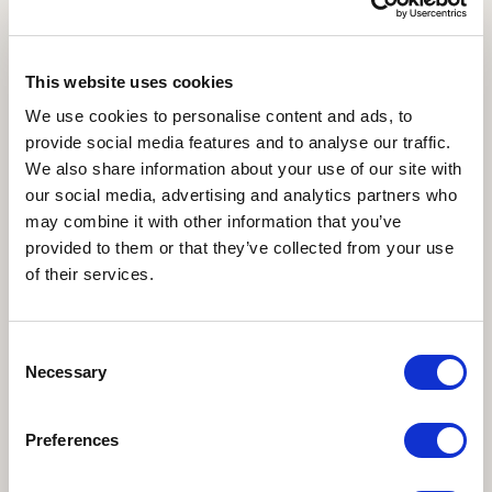
Proiezione in prima mondiale
L’Impero Assiro – La storia rivelata
Due équipe conducono
un’indagine archeologica senza precedenti
This website uses cookies
per svelare i misteri dell’Impero Assiro
: una tedesca riporta alla
We use cookies to personalise content and ads, to
luce i resti di una città dimenticata nel cuore dell’antica Assiria,
provide social media features and to analyse our traffic.
una italiana ricostruisce una straordinaria rete di canali, costruita
We also share information about your use of our site with
in pieno deserto dai re Assiri quasi 3.000 anni fa. La testimonianza
our social media, advertising and analytics partners who
del prof. Morandi Bonacossi, direttore della missione condotta
may combine it with other information that you’ve
dall’Università degli Studi di Udine ci ricorda
che la tutela del
provided to them or that they’ve collected from your use
patrimonio è oggi una delle frontiere concrete della difesa della
of their services.
memoria e della pace.
Nazione: Francia, Regia: Luis Miranda
Consent
Necessary
Durata: 90’, Anno: 2026
Selection
Produzione: BambooDoc e France Télévisions
Consulenza scientifica: Daniele Morandi Bonacossi, Lingua:
Preferences
italiano