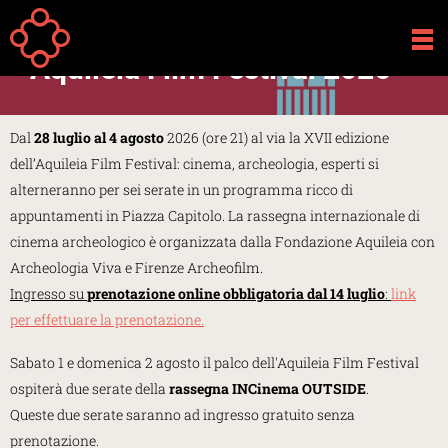
Salta al contenuto principale
Your
Home
Attività
are
Aquileia Film Festival 2026
here
Dal
28 luglio al 4 agosto
2026 (ore 21) al via la XVII edizione
dell’Aquileia Film Festival: cinema, archeologia, esperti si
alterneranno per sei serate in un programma ricco di
appuntamenti in Piazza Capitolo. La rassegna internazionale di
cinema archeologico è organizzata dalla Fondazione Aquileia con
Archeologia Viva e Firenze Archeofilm.
Ingresso su
prenotazione online obbligatoria dal 14 luglio
:
link
per effettuare la prenotazione.
Sabato 1 e domenica 2 agosto il palco dell'Aquileia Film Festival
ospiterà due serate della
rassegna INCinema OUTSIDE
.
Queste due serate saranno ad ingresso gratuito senza
prenotazione.