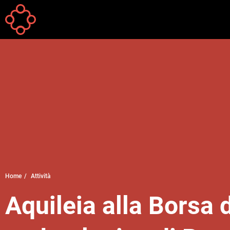
Salta al contenuto principale
Your
Home
Attività
are
Aquileia alla Borsa 
here