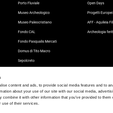
Porto Fluviale
Open Days
Museo Archeologico
Progetti Europei
Museo Paleocristiano
AFF - Aquileia Fi
Fondo CAL
Archeologia feri
Fondo Pasqualis Mercati
Domus di Tito Macro
Sepolcreto
Domus e Palazzo Episcopale
s
Südhalle
ise content and ads, to provide social media features and to an
Decumano di Aratria Galla
rmation about your use of our site with our social media, advertis
 combine it with other information that you’ve provided to them o
 use of their services.