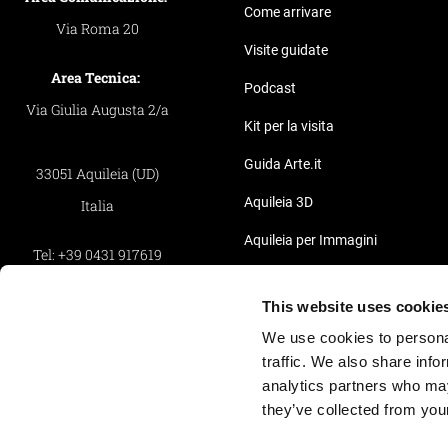
Come arrivare
Via Roma 20
Visite guidate
Area Tecnica:
Podcast
Via Giulia Augusta 2/a
Kit per la visita
Guida Arte.it
33051 Aquileia (UD)
Aquileia 3D
Italia
Aquileia per Immagini
Tel:
+39 0431 917619
Pillole Video di Aquileia
Fax:
+39 0431 917619
This website uses cookie
Privacy
We use cookies to personal
Whistleblowing
traffic. We also share info
Informativa Clienti
analytics partners who may
they’ve collected from your
Informativa Fornitori
Cookie Policy