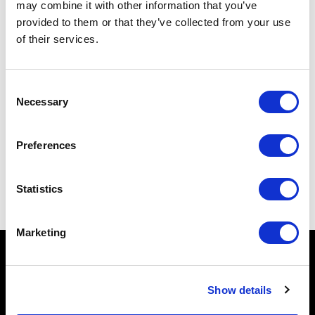
may combine it with other information that you’ve
Email
provided to them or that they’ve collected from your use
*
of their services.
Privacy
Accetto la
Privacy Policy*
*
Consent
INVIA
Necessary
Selection
Preferences
Iscriviti al nostri Social Network
Statistics
Marketing
VISITA AQUILEIA
Show details
COSA VEDERE