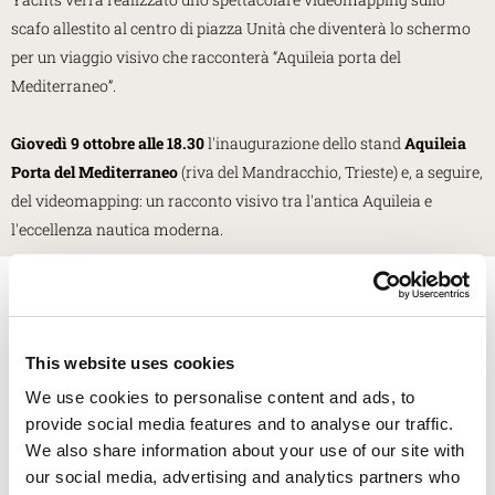
scafo allestito al centro di piazza Unità che diventerà lo schermo
per un viaggio visivo che racconterà “Aquileia porta del
Mediterraneo”.
Giovedì 9 ottobre alle 18.30
l'inaugurazione dello stand
Aquileia
Porta del Mediterraneo
(riva del Mandracchio, Trieste)
e, a seguire,
del videomapping: un racconto visivo tra l'antica Aquileia e
l'eccellenza nautica moderna.
Iscriviti alla newsletter
Riceverai informazioni sulle mostre e sugli eventi ad Aquileia, notizie
dal mondo dell'archeologia e molto altro.
This website uses cookies
We use cookies to personalise content and ads, to
* Campi obbligatori
provide social media features and to analyse our traffic.
We also share information about your use of our site with
Nome
our social media, advertising and analytics partners who
*