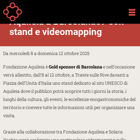
Salta al contenuto principale
Your
Home
Attività
are
Aquileia a Barcolana57 con
here
stand e videomapping
Da mercoledì 8 a domenica 12 ottobre 2025
Fondazione Aquileia è
Gold sponsor di Barcolana
e nell’occasione
verrà allestito, dall’8 al 12 ottobre, a Trieste sulle Rive davanti a
Piazza dell’Unità d’Italia uno stand dedicato al sito UNESCO di
Aquileia dove il pubblico potrà scoprire tutti i giorni la storia, i
luoghi della cultura, gli eventi, le eccellenze enogastronomiche del
territorio e ricevere tutte le informazioni utili per organizzare una
visita.
Grazie alla collaborazione tra Fondazione Aquileia e Solaris
Yachts verrà realizzato uno spettacolare videomapping sullo