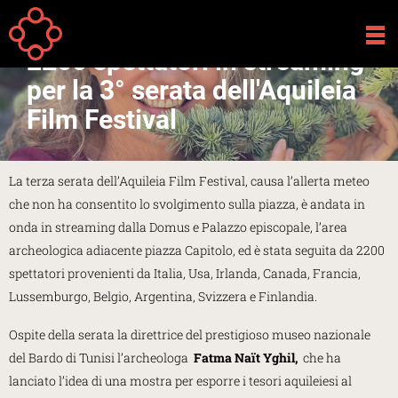
Salta al contenuto principale
Your
Home
Attività
are
2200 spettatori in streaming
here
per la 3° serata dell'Aquileia
Film Festival
La terza serata dell’Aquileia Film Festival, causa l’allerta meteo
che non ha consentito lo svolgimento sulla piazza, è andata in
onda in streaming dalla Domus e Palazzo episcopale, l’area
archeologica adiacente piazza Capitolo, ed è stata seguita da 2200
spettatori provenienti da Italia, Usa, Irlanda, Canada, Francia,
Lussemburgo, Belgio, Argentina, Svizzera e Finlandia.
Ospite della serata la direttrice del prestigioso museo nazionale
del Bardo di Tunisi l’archeologa
Fatma Naït Yghil,
che ha
lanciato l’idea di una mostra per esporre i tesori aquileiesi al