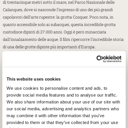
di trentacinque metri sotto il mare, nel Parco Nazionale delle
Calanques, dove si nasconde l’ingresso di uno dei più grandi
capolavori dell’arte rupestre: la grotta Cosquer. Poco nota, in
quanto accessibile solo ai subacquei, questa incredibile grotta
custodisce dipinti di 27.000 anni. Oggi è però minacciata
dall’innalzamento delle acque. Il film ripercorre l’incredibile storia
di una delle grotte dipinte più importanti d’Europa.
A seguire la conversazione con Licia Colò, conduttrice di “Eden- un
pianeta da salvare” e autrice televisiva, ha collaborato con diverse
testate giornalistiche. Ama molto la natura e da sempre è
This website uses cookies
impegnata nella difesa dei diritti degli animali e nella
We use cookies to personalise content and ads, to
salvaguardia dell'ambiente.
provide social media features and to analyse our traffic.
In chiusura la premiazione del film più votato dal pubblico che
We also share information about your use of our site with
riceverà il Premio Aquileia, un mosaico realizzato dalla Scuola
our social media, advertising and analytics partners who
may combine it with other information that you’ve
Mosaicisti del Friuli.
provided to them or that they’ve collected from your use