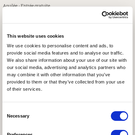
Aquilée - Entrée gratuite
ÉVÉNEMENTS COLLATÉRAUX
« Les visages de Palmyre à Aquilée » accompagneront l’exposition
This website uses cookies
photographique « Regards sur Palmyre, photographies d’Elio Ciol
We use cookies to personalise content and ads, to
prises le 29 mars 1996 », qui se tiendra dans les nouveaux espaces
provide social media features and to analyse our traffic.
de la domus et du palais épiscopal de Piazza Capitolo et sera
We also share information about your use of our site with
composé de vingt précieuses photographies inédites de la ville
our social media, advertising and analytics partners who
avant sa récente destruction. La sculpture « Les Mémoires de
may combine it with other information that you’ve
Zénobie » de l’artiste syrien contemporain Elias Naman,
provided to them or that they’ve collected from your use
généreusement prêtée par Danieli, sera également exposée sur la
of their services.
Piazza Capitolo. Cette œuvre a pour but de nous rappeler, à travers
son regard, le drame que vit actuellement ce pays. Le public pourra
notamment assister à différentes conférences traitant de
Consent
Necessary
Selection
différents thèmes permettant d’approfondir sur ce sujet, tenues
par Daniele Morandi Bonacossi, professeur d’archéologie du
Proche-Orient à l’Université d’Udine et directeur des missions
Preferences