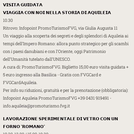
𝗩𝗜𝗦𝗜𝗧𝗔 𝗚𝗨𝗜𝗗𝗔𝗧𝗔
𝗩𝗜𝗔𝗚𝗚𝗜𝗔 𝗖𝗢𝗡 𝗡𝗢𝗜 𝗡𝗘𝗟𝗟𝗔 𝗦𝗧𝗢𝗥𝗜𝗔 𝗗𝗜 𝗔𝗤𝗨𝗜𝗟𝗘𝗜𝗔
10.30
Ritrovo: Infopoint PromoTurismoFVG, via Giulia Augusta 11
Un viaggio alla scoperta dei segreti e degli splendori di Aquileia ai
tempi dell’Impero Romano: allora punto strategico per gli scambi
con i paesi danubiani e con l’Oriente, oggi Patrimonio
dell’Umanità tutelato dall’UNESCO.
A cura di: PromoTurismoFVG. Biglietto 15,00 euro visita guidata +
5 euro ingresso alla Basilica - Gratis con FVGCard e
FVGCardAquileia.
Per info su riduzioni, gratuità e per la prenotazione (obbligatoria):
Infopoint Aquileia PromoTurismoFVG +39 0431 919491 -
info.aquileia@promoturismo.fvg.it
𝗟𝗔𝗩𝗢𝗥𝗔𝗭𝗜𝗢𝗡𝗘 𝗦𝗣𝗘𝗥𝗜𝗠𝗘𝗡𝗧𝗔𝗟𝗘 𝗗𝗜 𝗩𝗘𝗧𝗥𝗢 𝗖𝗢𝗡 𝗨𝗡
𝗙𝗢𝗥𝗡𝗢 “𝗥𝗢𝗠𝗔𝗡𝗢”