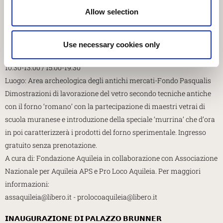
Aquileia e Pro Loco Aquileia
Allow selection
Domenica 15 giugno
𝗟𝗔𝗩𝗢𝗥𝗔𝗭𝗜𝗢𝗡𝗘 𝗦𝗣𝗘𝗥𝗜𝗠𝗘𝗡𝗧𝗔𝗟𝗘 𝗗𝗜 𝗩𝗘𝗧𝗥𝗢 𝗖𝗢𝗡 𝗨𝗡
Use necessary cookies only
𝗙𝗢𝗥𝗡𝗢 “𝗥𝗢𝗠𝗔𝗡𝗢”
10.30-13.00 / 15.00-19.30
Luogo: Area archeologica degli antichi mercati-Fondo Pasqualis
Dimostrazioni di lavorazione del vetro secondo tecniche antiche
con il forno ‘romano’ con la partecipazione di maestri vetrai di
scuola muranese e introduzione della speciale ‘murrina’ che d’ora
in poi caratterizzerà i prodotti del forno sperimentale. Ingresso
gratuito senza prenotazione.
A cura di: Fondazione Aquileia in collaborazione con Associazione
Nazionale per Aquileia APS e Pro Loco Aquileia. Per maggiori
informazioni:
assaquileia@libero.it - prolocoaquileia@libero.it
𝗜𝗡𝗔𝗨𝗚𝗨𝗥𝗔𝗭𝗜𝗢𝗡𝗘 𝗗𝗜 𝗣𝗔𝗟𝗔𝗭𝗭𝗢 𝗕𝗥𝗨𝗡𝗡𝗘𝗥