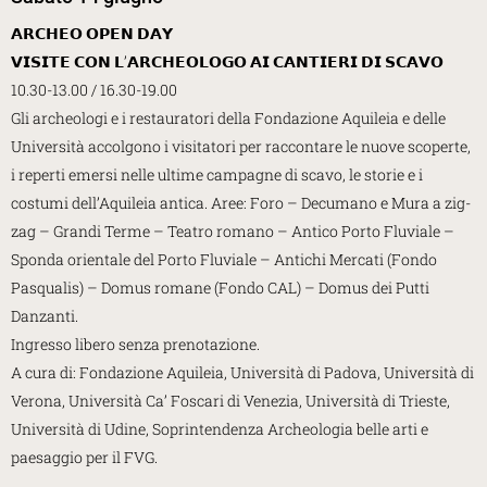
𝗔𝗥𝗖𝗛𝗘𝗢 𝗢𝗣𝗘𝗡 𝗗𝗔𝗬
𝗩𝗜𝗦𝗜𝗧𝗘 𝗖𝗢𝗡 𝗟’𝗔𝗥𝗖𝗛𝗘𝗢𝗟𝗢𝗚𝗢 𝗔𝗜 𝗖𝗔𝗡𝗧𝗜𝗘𝗥𝗜 𝗗𝗜 𝗦𝗖𝗔𝗩𝗢
10.30-13.00 / 16.30-19.00
Gli archeologi e i restauratori della Fondazione Aquileia e delle
Università accolgono i visitatori per raccontare le nuove scoperte,
i reperti emersi nelle ultime campagne di scavo, le storie e i
costumi dell’Aquileia antica. Aree: Foro – Decumano e Mura a zig-
zag – Grandi Terme – Teatro romano – Antico Porto Fluviale –
Sponda orientale del Porto Fluviale – Antichi Mercati (Fondo
Pasqualis) – Domus romane (Fondo CAL) – Domus dei Putti
Danzanti.
Ingresso libero senza prenotazione.
A cura di: Fondazione Aquileia, Università di Padova, Università di
Verona, Università Ca’ Foscari di Venezia, Università di Trieste,
Università di Udine, Soprintendenza Archeologia belle arti e
paesaggio per il FVG.