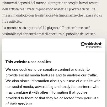
rinnovati depositi del museo. Il progetto raccoglie lavori recenti
dell’artista realizzati impiegando materiali poveri e di risulta,
messi in dialogo con le silenziose testimonianze che il passato ci
ha restituito.
La mostra sarà aperta dal 14 giugno al 7 settembre e sarà
visitabile nei consueti orari di apertura al pubblico del Museo
archeologico nazionale. La mostra è compresa nel costo del
biglietto di ingresso.
A cura di: Museo archeologico nazionale di Aquileia
Per maggiori informazioni: museoarcheoaquileia@cultura.gov.it
This website uses cookies
𝗔𝗟𝗟𝗔 𝗦𝗖𝗢𝗣𝗘𝗥𝗧𝗔 𝗗𝗜 𝗖𝗔𝗦𝗔 𝗕𝗘𝗥𝗧𝗢𝗟𝗜
We use cookies to personalise content and ads, to
𝗘 𝗗𝗘𝗟𝗟𝗔 𝗦𝗨𝗔 “𝗖𝗢𝗡𝗦𝗘𝗥𝗩𝗔 𝗗𝗜 𝗟𝗔𝗣𝗜𝗗𝗘 𝗜𝗡 𝗔𝗤𝗨𝗜𝗟𝗘𝗝𝗔”
provide social media features and to analyse our traffic.
We also share information about your use of our site with
15.30-18.30
our social media, advertising and analytics partners who
Luogo: Casa Bertoli, via Popone 6
may combine it with other information that you’ve
Visita guidata alla casa di Giandomenico Bertoli, padre della
provided to them or that they’ve collected from your use
ricerca archeologica di Aquileia, con illustrazione della sua
of their services.
raccolta epigrafica e degli affreschi medievali. Ingresso libero