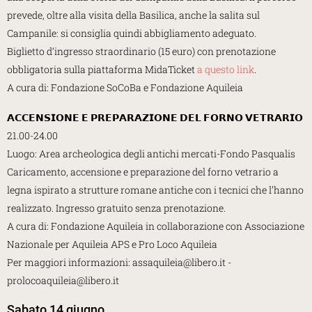
prevede, oltre alla visita della Basilica, anche la salita sul
Campanile: si consiglia quindi abbigliamento adeguato.
Biglietto d’ingresso straordinario (15 euro) con prenotazione
obbligatoria sulla piattaforma MidaTicket
a questo link
.
A cura di: Fondazione SoCoBa e Fondazione Aquileia
𝗔𝗖𝗖𝗘𝗡𝗦𝗜𝗢𝗡𝗘 𝗘 𝗣𝗥𝗘𝗣𝗔𝗥𝗔𝗭𝗜𝗢𝗡𝗘 𝗗𝗘𝗟 𝗙𝗢𝗥𝗡𝗢 𝗩𝗘𝗧𝗥𝗔𝗥𝗜𝗢
21.00-24.00
Luogo: Area archeologica degli antichi mercati-Fondo Pasqualis
Caricamento, accensione e preparazione del forno vetrario a
legna ispirato a strutture romane antiche con i tecnici che l’hanno
realizzato. Ingresso gratuito senza prenotazione.
A cura di: Fondazione Aquileia in collaborazione con Associazione
Nazionale per Aquileia APS e Pro Loco Aquileia
Per maggiori informazioni: assaquileia@libero.it -
prolocoaquileia@libero.it
Sabato 14 giugno