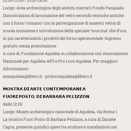
10.30-13.00 / 15.00-19.30
Luogo: Area archeologica degli antichi mercati-Fondo Pasqualis
Dimostrazioni di lavorazione del vetro secondo tecniche antiche
con il forno ‘romano’ con la partecipazione di maestri vetrai di
scuola muranese e introduzione della speciale ‘murrina’ che d’ora
in poi caratterizzerà i prodotti del forno sperimentale. Ingresso
gratuito senza prenotazione.
A cura di: Fondazione Aquileia in collaborazione con Associazione
Nazionale per Aquileia APS e Pro Loco Aquileia. Per maggiori
informazioni:
assaquileia@libero.it - prolocoaquileia@libero.it
𝗠𝗢𝗦𝗧𝗥𝗔 𝗗𝗜 𝗔𝗥𝗧𝗘 𝗖𝗢𝗡𝗧𝗘𝗠𝗣𝗢𝗥𝗔𝗡𝗘𝗔
𝗙𝗨𝗢𝗥𝗜 𝗣𝗢𝗦𝗧𝗢, 𝗗𝗜 𝗕𝗔𝗥𝗕𝗔𝗥𝗔 𝗣𝗘𝗟𝗜𝗭𝗭𝗢𝗡
dalle 12.00
Luogo: Museo archeologico nazionale di Aquileia, via Roma 1
La mostra Fuori Posto di Barbara Pelizzon, a cura di Daniele
Capra, presenta quindici opere tra sculture e installazioni nei