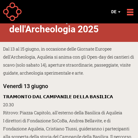
Direkt zum Inhalt
EREIGNISSE
DE
Giornate Europee
dell'Archeologia 2025
Dal 13 al 15 giugno, in occasione delle Giornate Europee
dell'Archeologia, Aquileia si anima con gli Open-day dei cantieri di
scavo (solo sabato 14), aperture straordinarie, passeggiate, visite
guidate, archeologia sperimentale e arte.
Venerdì 13 giugno
𝗧𝗥𝗔𝗠𝗢𝗡𝗧𝗢 𝗗𝗔𝗟 𝗖𝗔𝗠𝗣𝗔𝗡𝗜𝗟𝗘 𝗗𝗘𝗟𝗟𝗔 𝗕𝗔𝗦𝗜𝗟𝗜𝗖𝗔
20.30
Ritrovo: Piazza Capitolo, all'esterno della Basilica di Aquileia
I direttori di Fondazione SoCoBa, Andrea Bellavite, e di
Fondazione Aquileia, Cristiano Tiussi, guideranno i partecipanti
alla scoperta della storia del Campanile della Basilica. Il percorso