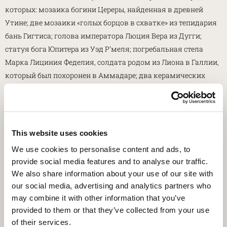
которых: мозаика богини Цереры, найденная в древней
Утине; две мозаики «голых борцов в схватке» из тепидария
бань Гигтиса; голова императора Люция Вера из Дугги;
статуя бога Юпитера из Уэд Р’меля; погребальная стела
Марка Лициния Феделия, солдата родом из Лиона в Галлии,
который был похоронен в Аммадаре; два керамических
сосуда, найденных в некрополе Эль-Ауджа: кувшин,
украшенный рельефом, и цилиндрический сосуд с
изображениями богов и сатиров.
This website uses cookies
Аквилея (хрупкое свидетельство счастливого
We use cookies to personalise content and ads, to
сосуществования римлян, иудеев, греков, александрийцев),
provide social media features and to analyse our traffic.
внесённая в 1998 году в список Всемирного наследия
We also share information about your use of our site with
ЮНЕСКО, благодаря своей истории представляет собой
our social media, advertising and analytics partners who
идеальное место для утверждения универсальных
may combine it with other information that you’ve
ценностей сосуществования и диалога, а также для
provided to them or that they’ve collected from your use
обсуждения важности защиты культурного наследия –
of their services.