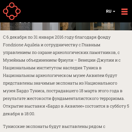
Перейти к основному содержанию
ВЫСТАВКИ
RU
Бардо в Аквилее
С 6 декабря по 31 января 2016 году благодаря фонду
Fondzione Aquileia и сотрудничеству с Главным
управлением по охране археологических памятников, с
Музейным объединением Фриули – Венеции-Джулии и с
Национальным институтом наследия Туниса в
Национальном археологическом музее Аквилеи будут
представлены значимые экспонаты из Национального
музея Бардо Туниса, пострадавшего 18 марта этого года в
результате жестокости фундаменталистского терроризма.
Открытие выставки «Бардо в Аквилее» состоится в субботу 5
декабря в 18:00.
Тунисские экспонаты будут выставлены рядом с