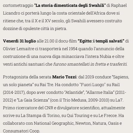
cortometraggio
"La storia dimenticata degli Swahili"
di Raphael
Licandro ci porterà lungo la costa orientale dell’Africa dove si
ritiene che, tra il X e il XV secolo, gli Swahili avessero costruito
dozzine di opulente città in pietra.
Venerdì 31 luglio
alle 21.00 il docu-film
“Egitto: i templi salvati”
di
Olivier Lemaitre ci trasporterà nel 1954 quando l’annuncio della
costruzione di una nuova diga minacciava l’intera Nubia e oltre
venti antichi santuari che
furono smantellati in fretta e trasferiti.
Protagonista della serata
Mario Tozzi
: dal 2019 conduce “Sapiens,
un solo pianeta” su Rai Tre. Ha condotto "Fuori Luogo" su Rai1
(2014-2017), dopo aver condotto “Atlantide”, “Allarme Italia” (2011-
2012) e “La Gaia Scienza” (con il Trio Medusa, 2009-2010) su La7.
Primo ricercatore del CNR e divulgatore scientifico, attualmente
scrive su La Stampa di Torino, su Qui Touring e su Le Frecce. Ha
collaborato con National Geographic, Newton, Natura, Oasis e
Consumatori Coop.