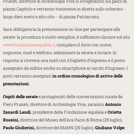
Pruneti, direttore di Archeologia Viva si svolgeranno sul palco di
piazza Capitolo e verranno trasmesse in diretta sullo schermo -
largo dieci metri e alto otto - di piazza Patriarcato.
Sarà obbligatoria la prenotazione on-line per partecipare alle
serate: la procedura è molto semplice, è sufficiente cliccare sul sito
www.fondazioneaquileia.it
, compilare il
form
con nome,
cognome, mail e telefono, selezionare la serata e inviare. In
risposta si riceverà una mail con il biglietto d’ingresso e il posto
assegnato da esibire anche su smartphone ai varchi d’ingresso. I
posti verranno assegnati
in ordine cronologico di arrivo delle
prenotazioni.
Ospiti delle serate
e protagonisti delle conversazioni curate da
Piero Pruneti, direttore di Archeologia Viva, saranno
Antonio
Zanardi Landi
, presidente della Fondazione Aquileia e
Orietta
Rossini,
direttrice del Museo dell’Ara Pacis di Roma (28 luglio),
Paolo Giulierini,
direttore del MANN (29 luglio),
Giuliano Volpe