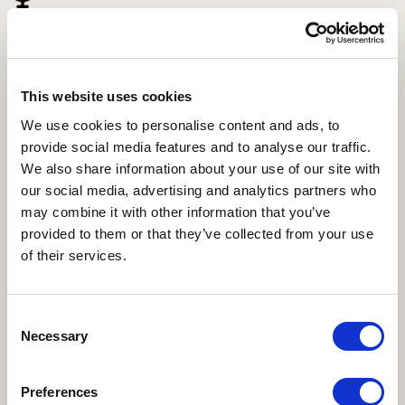
Fondazione Aquileia
e Orietta Rossini
, direttrice del Museo
dell’Ara Pacis
a cura di Piero Pruneti, direttore di Archeologia Viva
This website uses cookies
We use cookies to personalise content and ads, to
Mercoledì 29 luglio 2020 / ore 21
provide social media features and to analyse our traffic.
We also share information about your use of our site with
"
Pompei, dopo il disastro
"
our social media, advertising and analytics partners who
may combine it with other information that you’ve
Nazione: Italia, Germania |
Regia: Sabine Bier | Durata: 52’ |
provided to them or that they’ve collected from your use
Anno di produzione: 2019 | Produzione: Massimo My |
of their services.
Consulenza scientifica: Ersilia D'Ambrosio
Per la prima volta un documentario racconta gli avvenimenti
Consent
immediatamente successivi all’eruzione del Vesuvio del 79 d.C., un
Necessary
Selection
intervento di protezione civile voluto e sostenuto dall’imperatore
Tito per soccorrere le popolazioni colpite dal disastro naturale e
Preferences
rilanciare le attività, la produzione e il commercio, la vita.