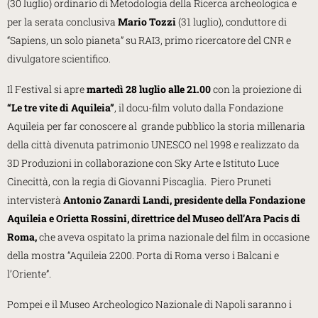
(30 luglio) ordinario di Metodologia della Ricerca archeologica e
per la serata conclusiva
Mario Tozzi
(31 luglio), conduttore di
“Sapiens, un solo pianeta” su RAI3, primo ricercatore del CNR e
divulgatore scientifico.
Il Festival si apre
martedì 28 luglio alle 21.00
con la proiezione di
“Le tre vite di Aquileia”
, il docu-film voluto dalla Fondazione
Aquileia per far conoscere al grande pubblico la storia millenaria
della città divenuta patrimonio UNESCO nel 1998 e realizzato da
3D Produzioni in collaborazione con Sky Arte e Istituto Luce
Cinecittà, con la regia di Giovanni Piscaglia. Piero Pruneti
intervisterà
Antonio Zanardi Landi, presidente della Fondazione
Aquileia e Orietta Rossini, direttrice del Museo dell’Ara Pacis di
Roma,
che aveva ospitato la prima nazionale del film in occasione
della mostra “Aquileia 2200. Porta di Roma verso i Balcani e
l’Oriente”.
Pompei e il Museo Archeologico Nazionale di Napoli saranno i