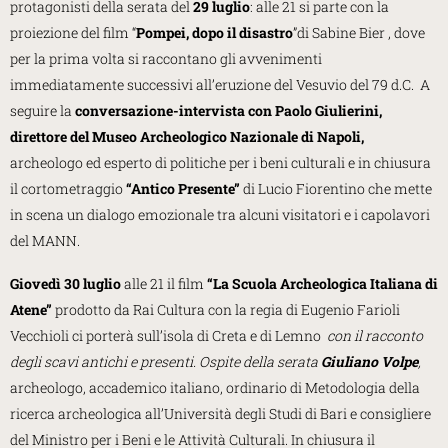
protagonisti della serata del
29 luglio
: alle 21 si parte con la
proiezione del film “
Po
mpei, dopo il disastro
”di Sabine Bier , dove
per la prima volta si raccontano gli avvenimenti
immediatamente successivi all’eruzione del Vesuvio del 79 d.C. A
seguire la
conversazione-intervista con Paolo Giulierini,
direttore del Museo Archeologico Nazionale di Napoli,
archeologo ed esperto di politiche per i beni culturali e in chiusura
il cortometraggio
“Antico Presente”
di Lucio Fiorentino che mette
in scena un dialogo emozionale tra alcuni visitatori e i capolavori
del MANN.
Giovedì 30 luglio
alle 21 il film
“La Scuola Archeologica Italiana di
Atene”
prodotto da Rai Cultura con la regia di Eugenio Farioli
Vecchioli ci porterà sull’isola di Creta e di Lemno
con il racconto
degli scavi antichi e presenti. Ospite della serata
Giuliano Volpe
,
archeologo, accademico italiano, ordinario di Metodologia della
ricerca archeologica all’Università degli Studi di Bari e consigliere
del Ministro per i Beni e le Attività Culturali. In chiusura il