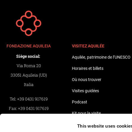
FONDAZIONE AQUILEIA
VISITEZ AQUILÉE
Siège social:
Aquilée, patrimoine de l’UNESCO
Via Roma 20
Horaires et billets
33051 Aquileia (UD)
Où nous trouver
Italia
Visites guidées
Tel:
+39 0431 917619
Podcast
Fax:
+39 0431 917619
Kit pour la visite
Privacy
Guide Arte.it
This website uses cookie
Whistleblowing