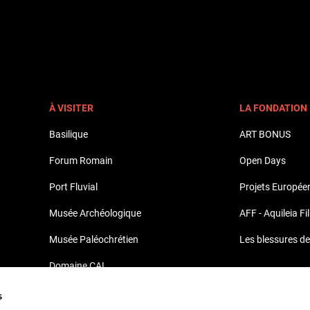
À VISITER
LA FONDATION
Basilique
ART BONUS
Forum Romain
Open Days
Port Fluvial
Projets Europée
Musée Archéologique
AFF - Aquileia Fi
Musée Paléochrétien
Les blessures de
Domaine CAL
Domaine Pasqualis - Marchés
s