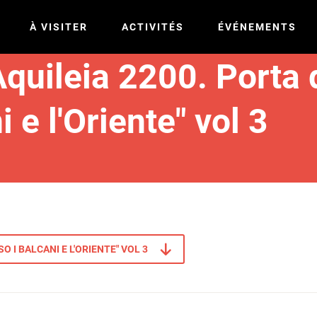
À VISITER
ACTIVITÉS
ÉVÉNEMENTS
uileia 2200. Porta 
 e l'Oriente" vol 3
 I BALCANI E L'ORIENTE" VOL 3