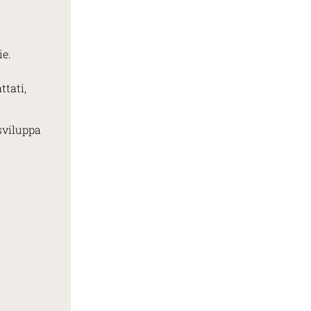
ie.
ttati,
sviluppa