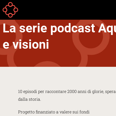
Aller au contenu principal
Your
Accueil
are
La serie podcast
Aqu
here
e visioni
10 episodi per raccontare 2000 anni di glorie, sper
dalla storia.
Progetto finanziato a valere sui fondi