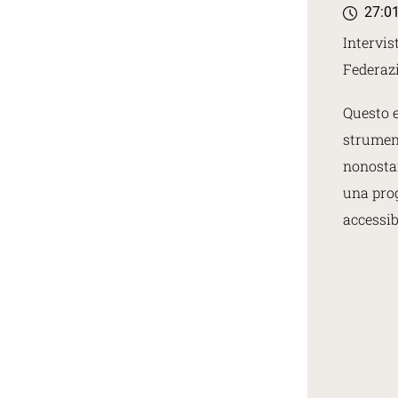
27:0
Intervis
Federazi
Questo e
strument
nonostan
una prog
accessib