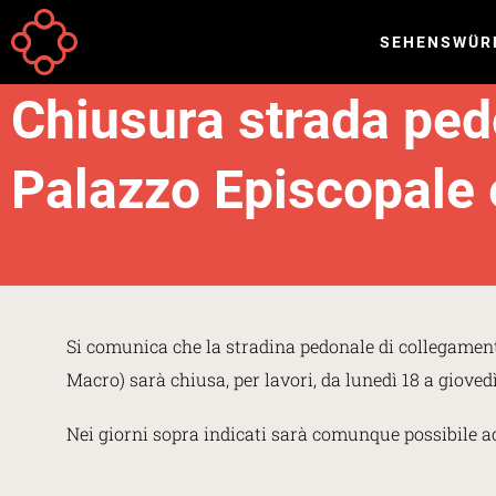
Direkt zum Inhalt
SEHENSWÜR
Your
Startseite
Meldungen
are
Chiusura strada ped
here
Palazzo Episcopale 
Si comunica che la stradina pedonale di collegament
Macro) sarà chiusa, per lavori, da lunedì 18 a gioved
Nei giorni sopra indicati sarà comunque possibile ac