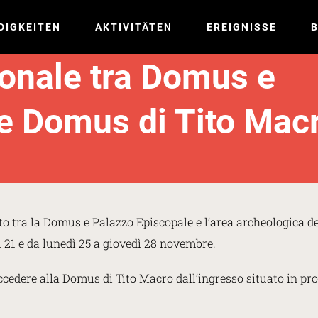
DIGKEITEN
AKTIVITÄTEN
EREIGNISSE
B
onale tra Domus e
e Domus di Tito Mac
o tra la Domus e Palazzo Episcopale e l’area archeologica de
ì 21 e da lunedì 25 a giovedì 28 novembre.
cedere alla Domus di Tito Macro dall’ingresso situato in pros