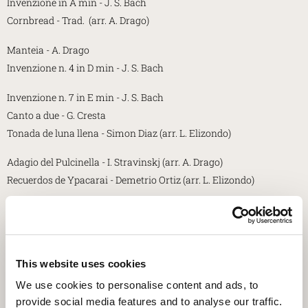
Invenzione in A min - J. S. Bach
Cornbread - Trad. (arr. A. Drago)
Manteia - A. Drago
Invenzione n. 4 in D min - J. S. Bach
Invenzione n. 7 in E min - J. S. Bach
Canto a due - G. Cresta
Tonada de luna llena - Simon Diaz (arr. L. Elizondo)
Adagio del Pulcinella - I. Stravinskj (arr. A. Drago)
Recuerdos de Ypacarai - Demetrio Ortiz (arr. L. Elizondo)
Invenzione n. 10 in G maj - J. S. Bach
Danza minimalista - A. Drago
Seu Lorenço no vinho - Pixinguinha (arr. A. Drago)
This website uses cookies
Le artiste
We use cookies to personalise content and ads, to
provide social media features and to analyse our traffic.