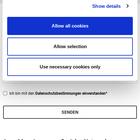
Show details
Anmeldung zum Newsletter
Sie erhalten Informationen zu Ausstellungen und Veranstaltungen in
Allow all cookies
Aquileia, Nachrichten aus der Welt der Archäologie und Vieles mehr.
* Obligatorische Felder
Allow selection
Vorname
Use necessary cookies only
*
Email
*
Privacy
Ich bin mit den
Datenschutzbestimmungen einverstanden*
*
SENDEN