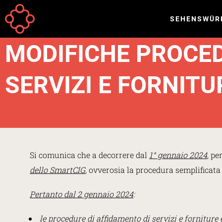
Direkt zum Inhalt
SEHENSWÜR
Your
Startseite
Meldungen
are
MODIFICHE PROCE
here
SERVIZI E FORNITU
Si comunica che a decorrere dal
1° gennaio 2024
, pe
dello SmartCIG
, ovverosia la procedura semplificata 
Pertanto dal 2 gennaio 2024
:
le procedure di affidamento di servizi e forniture 