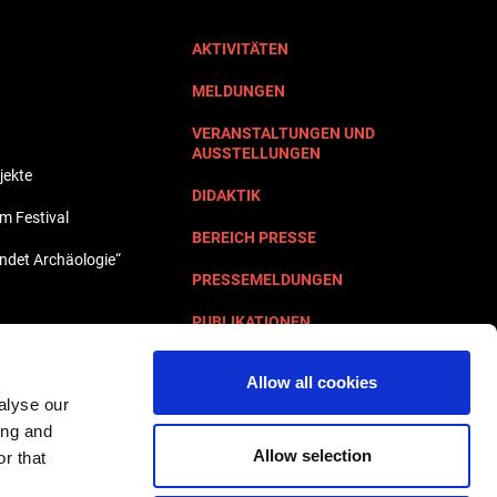
AKTIVITÄTEN
MELDUNGEN
VERANSTALTUNGEN UND
AUSSTELLUNGEN
jekte
DIDAKTIK
lm Festival
BEREICH PRESSE
undet Archäologie“
PRESSEMELDUNGEN
PUBLIKATIONEN
KONTAKTE
Allow all cookies
alyse our
ing and
Allow selection
r that