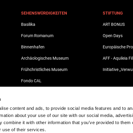
SEHENSWÜRDIGKEITEN
STIFTUNG
Basilika
ART BONUS
Forum Romanum
Open Days
Binnenhafen
Europäische Pro
Archäologisches Museum
AFF - Aquileia Fi
Frühchristliches Museum
Initiative „Verw
Fondo CAL
Archäologischer Marktbereich - Fondo
Pasqualis
s
ise content and ads, to provide social media features and to an
Domus des Tito Macro
rmation about your use of our site with our social media, advertis
Nekropole
 combine it with other information that you’ve provided to them o
 use of their services.
Domus und Bischofsresidenz