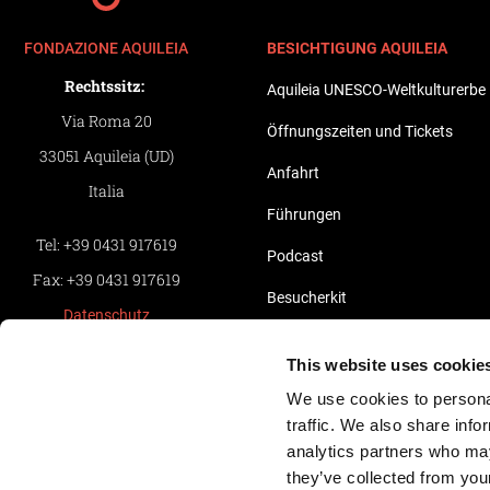
FONDAZIONE AQUILEIA
BESICHTIGUNG AQUILEIA
Rechtssitz:
Aquileia UNESCO-Weltkulturerbe
Via Roma 20
Öffnungszeiten und Tickets
33051 Aquileia (UD)
Anfahrt
Italia
Führungen
Tel:
+39 0431 917619
Podcast
Fax:
+39 0431 917619
Besucherkit
Datenschutz
Führer Arte.it
Whistleblowing
This website uses cookie
Aquileia 3D
Informativa Clienti
We use cookies to personal
Informativa Fornitori
Aquileia in Bildern
traffic. We also share info
analytics partners who may
Cookie-Richtlinie
Pillole Video di Aquileia
they’ve collected from your
Kredite