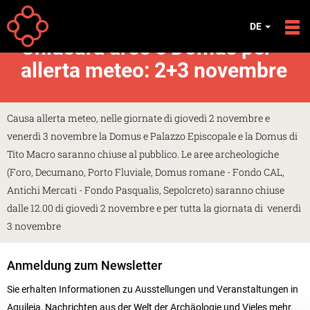
Direkt zum Inhalt
Your
Startseite
Meldungen
DE
are
Chiusura aree e Domus per
here
allerta meteo: 2+3 novembre
Causa allerta meteo, nelle giornate di giovedì 2 novembre e
venerdì 3 novembre la Domus e Palazzo Episcopale e la Domus di
Tito Macro saranno chiuse al pubblico. Le aree archeologiche
(Foro, Decumano, Porto Fluviale, Domus romane - Fondo CAL,
Antichi Mercati - Fondo Pasqualis, Sepolcreto) saranno chiuse
dalle 12.00 di giovedì 2 novembre e per tutta la giornata di venerdì
3 novembre
Anmeldung zum Newsletter
Sie erhalten Informationen zu Ausstellungen und Veranstaltungen in
Aquileia, Nachrichten aus der Welt der Archäologie und Vieles mehr.