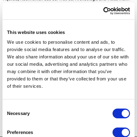
* Obligatorische Felder
Vorname
This website uses cookies
*
Email
We use cookies to personalise content and ads, to
*
provide social media features and to analyse our traffic.
We also share information about your use of our site with
Privacy
Ich bin mit den
Datenschutzbestimmungen einverstanden*
our social media, advertising and analytics partners who
*
may combine it with other information that you’ve
SENDEN
provided to them or that they’ve collected from your use
of their services.
Anmeldung in unseren Sozialen Netzwerken
Consent
Necessary
Selection
Preferences