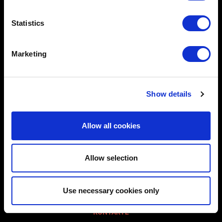
Statistics
BESICHTIGUNG AQUILEIA
SEHENSWÜRDIGKEITEN
Marketing
STIFTUNG
AKTIVITÄTEN
Show details
MELDUNGEN
VERANSTALTUNGEN UND AUSSTELLUNGEN
Allow all cookies
DIDAKTIK
BEREICH PRESSE
Allow selection
PRESSEMELDUNGEN
Use necessary cookies only
PUBLIKATIONEN
KONTAKTE