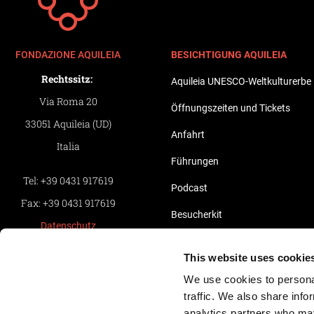
FONDAZIONE AQUILEIA
BESICHTIGUNG AQUILEIA
Rechtssitz:
Aquileia UNESCO-Weltkulturerbe
Via Roma 20
Öffnungszeiten und Tickets
33051 Aquileia (UD)
Anfahrt
Italia
Führungen
Tel:
+39 0431 917619
Podcast
Fax:
+39 0431 917619
Besucherkit
Datenschutz
Führer Arte.it
Whistleblowing
This website uses cookie
Aquileia 3D
Informativa Clienti
We use cookies to personal
Informativa Fornitori
Aquileia in Bildern
traffic. We also share info
analytics partners who may