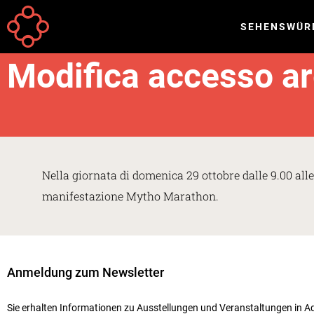
Direkt zum Inhalt
SEHENSWÜR
Your
Startseite
Meldungen
are
Modifica accesso are
here
Nella giornata di domenica 29 ottobre dalle 9.00 alle 
manifestazione Mytho Marathon.
Anmeldung zum Newsletter
Sie erhalten Informationen zu Ausstellungen und Veranstaltungen in Aq