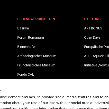
SEHENSWÜRDIGKEITEN
STIFTUNG
Basilika
ART BONUS
Forum Romanum
Open Days
Binnenhafen
Europäische Pro
Archäologisches Museum
AFF - Aquileia Fi
Frühchristliches Museum
Initiative „Verw
Fondo CAL
Archäologischer Marktbereich - Fondo
Pasqualis
s
ise content and ads, to provide social media features and to an
Domus des Tito Macro
rmation about your use of our site with our social media, advertis
Nekropole
 combine it with other information that you’ve provided to them o