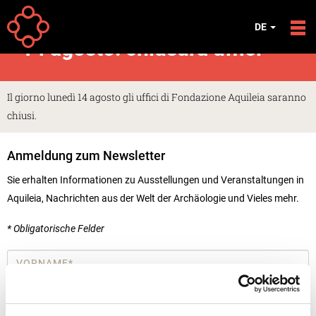
Direkt zum Inhalt
Your
Startseite
Meldungen
DE
are
14 agosto: chiusura uffici
here
Il giorno lunedì 14 agosto gli uffici di Fondazione Aquileia saranno
chiusi.
Anmeldung zum Newsletter
Sie erhalten Informationen zu Ausstellungen und Veranstaltungen in
Aquileia, Nachrichten aus der Welt der Archäologie und Vieles mehr.
* Obligatorische Felder
Vorname
*
Email
*