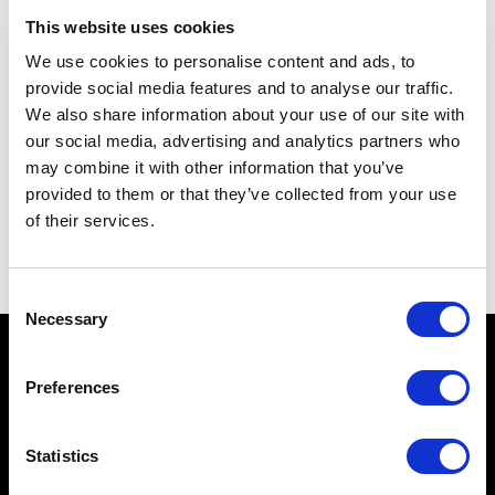
This website uses cookies
Privacy
Ich bin mit den
Datenschutzbestimmungen einverstanden*
*
We use cookies to personalise content and ads, to
provide social media features and to analyse our traffic.
SENDEN
We also share information about your use of our site with
our social media, advertising and analytics partners who
may combine it with other information that you’ve
provided to them or that they’ve collected from your use
Anmeldung in unseren Sozialen Netzwerken
of their services.
Consent
Necessary
Selection
BESICHTIGUNG AQUILEIA
Preferences
SEHENSWÜRDIGKEITEN
STIFTUNG
Statistics
AKTIVITÄTEN