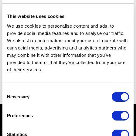
*
Email
This website uses cookies
*
Privacy
We use cookies to personalise content and ads, to
Ich bin mit den
Datenschutzbestimmungen einverstanden*
provide social media features and to analyse our traffic.
*
We also share information about your use of our site with
SENDEN
our social media, advertising and analytics partners who
may combine it with other information that you’ve
provided to them or that they’ve collected from your use
of their services.
Anmeldung in unseren Sozialen Netzwerken
Consent
Necessary
Selection
Preferences
BESICHTIGUNG AQUILEIA
SEHENSWÜRDIGKEITEN
Statistics