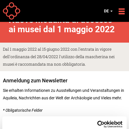
Direkt zum Inhalt
Your
Startseite
Meldungen
DE
are
Nuove modalità di accesso
here
ai musei dal 1 maggio 2022
Dal 1 maggio 2022 al 15 giugno 2022 con l'entrata in vigore
dell'ordinanza del 28/04/2022 l'utilizzo della mascherina nei
musei è raccomandata ma non obbligatoria.
Anmeldung zum Newsletter
Sie erhalten Informationen zu Ausstellungen und Veranstaltungen in
Aquileia, Nachrichten aus der Welt der Archäologie und Vieles mehr.
* Obligatorische Felder
Vorname