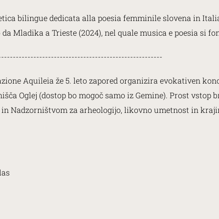
tica bilingue dedicata alla poesia femminile slovena in Italia
to da Mladika a Trieste (2024), nel quale musica e poesia si f
--------------------------------------------------------
one Aquileia že 5. leto zapored organizira evokativen koncert 
šča Oglej (dostop bo mogoč samo iz Gemine). Prost vstop br
n Nadzorništvom za arheologijo, likovno umetnost in krajino
glas