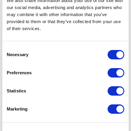
We also share information about your use of our site with
Anmeldung zum Newsletter
our social media, advertising and analytics partners who
may combine it with other information that you’ve
Sie erhalten Informationen zu Ausstellungen und Veranstaltungen in
provided to them or that they’ve collected from your use
Aquileia, Nachrichten aus der Welt der Archäologie und Vieles mehr.
of their services.
* Obligatorische Felder
Vorname
Consent
Necessary
*
Selection
Email
*
Preferences
Privacy
Ich bin mit den
Datenschutzbestimmungen einverstanden*
*
Statistics
SENDEN
Marketing
Anmeldung in unseren Sozialen Netzwerken