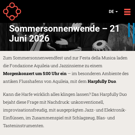
Direkt zum Inhalt
EREIGNISSE
DE
Konzert zur
Sommersonnenwende – 21
Juni 2026
Zum Sommersonnenwendfest und zur Festa della Musica laden
die Fondazione Aquileia und Jazzinsieme zu einem
Morgenkonzert um 5:00 Uhr ein
— im besonderen Ambiente des
antiken Flusshafens von Aquileia, mit dem
Harpfully Duo
.
Kann die Harfe wirklich alles klingen lassen? Das Harpfully Duo
bejaht diese Frage mit Nachdruck: unkonventionell,
improvisationsfreudig, mit ausgeprägten Jazz- und Elektronik-
Einflüssen, im Zusammenspiel mit Schlagzeug, Blas- und
Tasteninstrumenten.