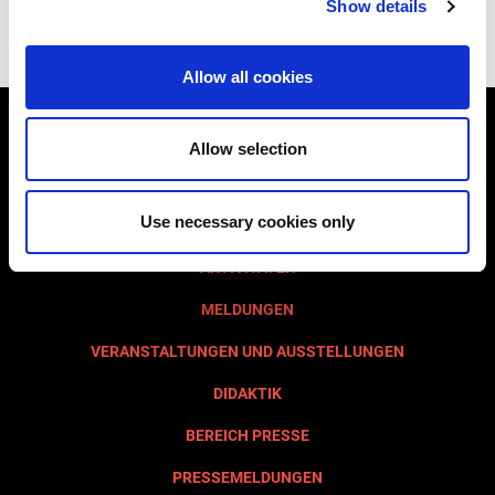
Show details
Allow all cookies
BESICHTIGUNG AQUILEIA
Allow selection
SEHENSWÜRDIGKEITEN
Use necessary cookies only
STIFTUNG
AKTIVITÄTEN
MELDUNGEN
VERANSTALTUNGEN UND AUSSTELLUNGEN
DIDAKTIK
BEREICH PRESSE
PRESSEMELDUNGEN