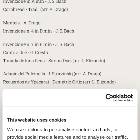
Invenzione in A min - J. S. Bach
Cornbread - Trad. (arr. A. Drago)
Manteia - A. Drago
Invenzione n. 4 in D min - J. S. Bach
Invenzione n. 7 in E min - J. S. Bach
Canto a due - G. Cresta
Tonada de luna llena - Simon Diaz (arr. L. Elizondo)
Adagio del Pulcinella - I. Stravinskj (arr. A. Drago)
Recuerdos de Ypacarai - Demetrio Ortiz (arr. L. Elizondo)
Invenzione n. 10 in G maj - J. S. Bach
Danza minimalista - A. Drago
Seu Lorenço no vinho - Pixinguinha (arr. A. Drago)
This website uses cookies
Le artiste
We use cookies to personalise content and ads, to
provide social media features and to analyse our traffic.