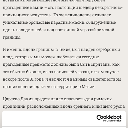
драгоценные камни – это настоящий шедевр декоративно-
прикладного искусства. То же великолепие отличает
уникальные бронзовые парадные маски, обнаруженные
вдоль находившейся под постоянной угрозой римской
границы.
И именно вдоль границы, в Текие, был найден серебряный
клад, которым мы можем любоваться сегодня:
драгоценные предметы должны были быть спрятаны, как
это обычно бывало, из-за нависшей угрозы, в этом случае
вскоре после 81 года, и являются важным свидетельством
проникновения дакиев на территорию Мёзии.
Царство Дакия представляло опасность для римских
провинций, расположенных вдоль среднего и низшего русла
Дуная, искусно вырезанного на слепке Траянской колонны,
представленной на выставке в Аквилее; Траян провёл там