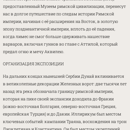
предоставленный Музеем римской цивилизации, перенесут
нас в долгое путешествие по следам истории Римской
империи, начиная с её расширения на Восток, в золотую
эпоху позднеантичной империи, вплоть до её падения,
когда лимес не смог больше сдерживать нашествие
варваров, включая гуннов во главе с Аттилой, который
предал огню и мечу Аквилею.
ОРГАНИЗАЦИЯ ЭКСПОЗИЦИИ
На дальних концах нынешней Сербии Дунай вклинивается
в великолепные декорации Железных ворот: две тысячи лет
назад эта река обозначала границу римской империи,
которая на пике своей экспансии доходила до Фракии
(южно-восточная Болгария, северно-восточная Греция,
европейская Турция) и до Дакии. Иллирикум был местом
ключевых событий: кампании Траяна, восхождения на трон
Диоклетиана и Константина. Он был местом укреплений,