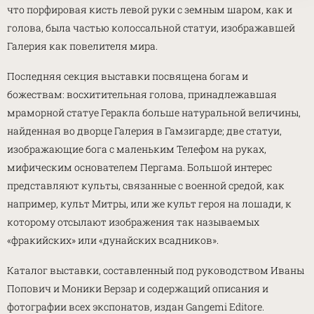
что порфировая кисть левой руки с земным шаром, как и
голова, была частью колоссальной статуи, изображавшей
Галерия как повелителя мира.
Последняя секция выставки посвящена богам и
божествам: восхитительная голова, принадлежавшая
мраморной статуе Геракла больше натуральной величины,
найденная во дворце Галерия в Гамзигарде; две статуи,
изображающие бога с маленьким Телефом на руках,
мифическим основателем Пергама. Большой интерес
представляют культы, связанные с военной средой, как
например, культ Митры, или же культ героя на лошади, к
которому отсылают изображения так называемых
«фракийских» или «дунайских всадников».
Каталог выставки, составленный под руководством Иваны
Попович и Моники Верзар и содержащий описания и
фотографии всех экспонатов, издан Gangemi Editore.