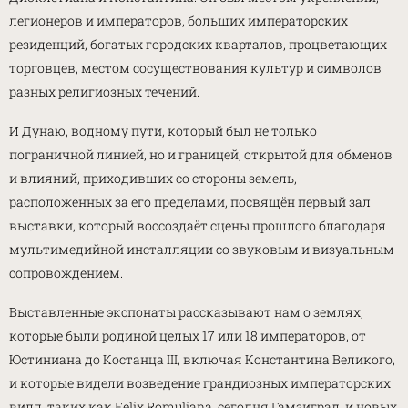
легионеров и императоров, больших императорских
резиденций, богатых городских кварталов, процветающих
торговцев, местом сосуществования культур и символов
разных религиозных течений.
И Дунаю, водному пути, который был не только
пограничной линией, но и границей, открытой для обменов
и влияний, приходивших со стороны земель,
расположенных за его пределами, посвящён первый зал
выставки, который воссоздаёт сцены прошлого благодаря
мультимедийной инсталляции со звуковым и визуальным
сопровождением.
Выставленные экспонаты рассказывают нам о землях,
которые были родиной целых 17 или 18 императоров, от
Юстиниана до Костанца III, включая Константина Великого,
и которые видели возведение грандиозных императорских
вилл, таких как Felix Romuliana, сегодня Гамзиград, и новых