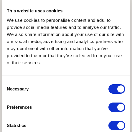
две важных военных кампании против короля Децебала и
построил внушительный мост через реку.
This website uses cookies
We use cookies to personalise content and ads, to
Примечательный экспонат - голова Венеры, обнаруженная в
provide social media features and to analyse our traffic.
2003 году во время раскопок в перистильном дворе с
We also share information about your use of our site with
мраморным фонтаном, которая отсылает к королевскому
our social media, advertising and analytics partners who
достоинству дворца-цирка Сирмия, ставшего одной из
may combine it with other information that you’ve
резиденций Константина Великого. Статуя Венеры была
provided to them or that they’ve collected from your use
привезена туда Константином или его преемниками для
of their services.
политической пропаганды, для напоминания о ценностях
Вечного Рима. В тех же целях портреты Константина начали
появляться на монетах и предметах искусства. Император
Consent
Necessary
изображался с диадемой, с головой, слегка наклонённой
Selection
назад, и со взглядом, устремленным в небо.
Preferences
Один из наиболее значимых портретов подобного типа,
который можно увидеть на выставке, представлен на так
называемой белградской камее из многослойного
Statistics