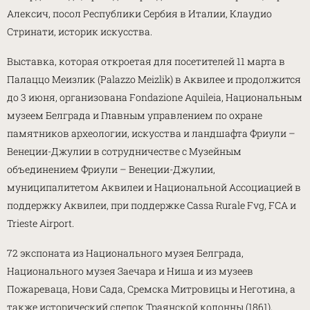
Алексич, посол Республики Сербия в Италии, Клаудио
Стринати, историк искусства.
Выставка, которая откроетая для посетителей 11 марта в
Палаццо Меизлик (Palazzo Meizlik) в Аквилее и продолжится
до 3 июня, организована Fondazione Aquileia, Национальным
музеем Белграда и Главным управлением по охране
памятников археологии, искусства и ландшафта Фриули –
Венеции-Джулии в сотрудничестве с Музейным
объединением Фриули – Венеции-Джулии,
муниципалитетом Аквилеи и Национальной Ассоциацией в
поддержку Аквилеи, при поддержке Cassa Rurale Fvg, FCA и
Trieste Airport.
72 экспоната из Национального музея Белграда,
Национального музея Заечара и Ниша и из музеев
Пожареваца, Нови Сада, Сремска Митровицы и Неготина, а
также исторический слепок Траянской колонны (1861),