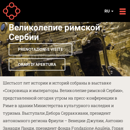
Перейти к основному содержанию
ВЫСТАВКИ
RU
Сокровища и императоры.
Великолепие римской
Сербии
PRENOTAZIONI E VISITE
ORARI DI APERTURA
Шестьсот лет истории и историй собраны в выставке
«Сокровища и императоры. Великолепие римской Сербии»,
представленной сегодня утром на пресс-конференции в
Риме в здании Министерства культурного наследия и
туризма. Выступали Дебора Серраккиани, президент
автономного региона Фриули – Венеции-Джулии, Антонио
Занарди Ланди, президент фонда Fondazione Aquileia, Горан