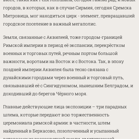
городов, в которых, как в случае Сирмия, сегодня Сремска
Митровица, мог находиться цирк - элемент, превращавший
городское поселение в важный мегаполис.
Земли, связанные с Аквилеей, тоже городом-границей
Римской империи в период её экспансии, перекрёстком
военных и торговых путей, речным портом большой
важности, воротами на Восток и с Востока. Так, в эпоху
поздней империи Аквилея была тесно связана с
дунайскими городами через военный и торговый путь,
связывавший её с Сингидуномом, нынешним Белградом, и
доходивший до берегов Чёрного моря.
Главные действующие лица экспозиции – три парадных
шлема, которые передают всю торжественность
церемониала римской армии: в частности, шлем
найденный в Беркасово, позолоченный и усыпанный
вставками из разноцветной эмали, имитирующей