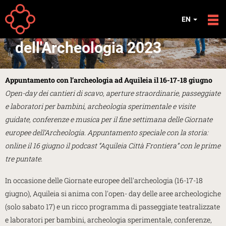
Skip to main content
EVENTS
EN
Giornate Europee
dell'Archeologia 2023
Appuntamento con l’archeologia ad Aquileia il 16-17-18 giugno
Open-day dei cantieri di scavo, aperture straordinarie, passeggiate
e laboratori per bambini, archeologia sperimentale e visite
guidate, conferenze e musica per il fine settimana delle Giornate
europee dell’Archeologia. Appuntamento speciale con la storia:
online il 16 giugno il podcast “Aquileia Città Frontiera” con le prime
tre puntate.
In occasione delle Giornate europee dell'archeologia (16-17-18
giugno), Aquileia si anima con l'open- day delle aree archeologiche
(solo sabato 17) e un ricco programma di passeggiate teatralizzate
e laboratori per bambini, archeologia sperimentale, conferenze,