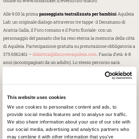
online su www.midaticket.it/eventi/tito-macro.
Alle 9.00 la prima
passeggiata teatralizzata per bambini
Aquileia
Lab: un originale dialogo attraverso tre tappe -il Decumano di
Aratria Galla, il Foro romano e il Porto fluviale- con un
personaggio del passato che ha reso eterna la memoria della città
di Aquileia. Partecipazione gratuita su prenotazione obbligatoria a
375 6562461 –
didattica@discoveraquileia.com
. Fascia d’età: 4-8
anni (accompagnati da un adulto). Lo stesso percorso sarà
proposto alle 10.30 per i bambini e ragazzi dai 9 ai 13 anni (sempre
su prenotazione).
Alle 10.30 la visita guidata “Aquileia, millenario crocevia di popoli e
This website uses cookies
culture” (a pagamento, prenotazione
We use cookies to personalise content and ads, to
obbligatoria
info.aquileia@promoturismo.fvg.it
– 0431 91949) e
provide social media features and to analyse our traffic.
alle 11.00 la visita guidata “Storie di vita nelle iscrizioni del
We also share information about your use of our site with
Museo Paleocristiano”
con Francesca Beltrame del Pontificio
our social media, advertising and analytics partners who
Istituto di Archeologia Cristiana (gratuito, prenotazione
may combine it with other information that you’ve