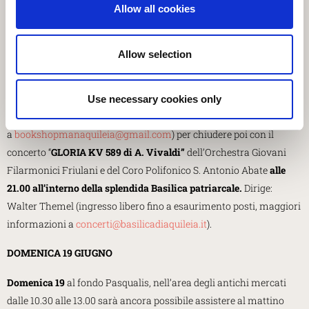
Allow all cookies
adulto) e alle 18.00 (9-13 anni) per un’avventura nei pressi della
Domus di Tito Macro e del Porto Fluviale. Partecipazione gratuita
su prenotazione obbligatoria (375 6562461
Allow selection
-
didattica@discoveraquileia.com
)
Alle 17.00 la conferenza al Museo archeologico nazionale
Use necessary cookies only
“Archeologia a colori” (ingresso gratuito, prenotazione consigliata
a
bookshopmanaquileia@gmail.com
) per chiudere poi con il
concerto “
GLORIA KV 589 di A. Vivaldi”
dell’Orchestra Giovani
Filarmonici Friulani e del Coro Polifonico S. Antonio Abate
alle
21.00 all’interno della splendida Basilica patriarcale.
Dirige:
Walter Themel (ingresso libero fino a esaurimento posti, maggiori
informazioni a
concerti@basilicadiaquileia.it
).
DOMENICA 19 GIUGNO
Domenica 19
al fondo Pasqualis, nell’area degli antichi mercati
dalle 10.30 alle 13.00 sarà ancora possibile assistere al mattino