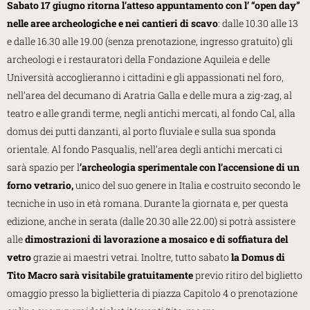
Sabato 17 giugno ritorna l’atteso appuntamento con l’ “open day”
nelle aree archeologiche e nei cantieri di scavo
: dalle 10.30 alle 13
e dalle 16.30 alle 19.00 (senza prenotazione, ingresso gratuito) gli
archeologi e i restauratori della Fondazione Aquileia e delle
Università accoglieranno i cittadini e gli appassionati nel foro,
nell’area del decumano di Aratria Galla e delle mura a zig-zag, al
teatro e alle grandi terme, negli antichi mercati, al fondo Cal, alla
domus dei putti danzanti, al porto fluviale e sulla sua sponda
orientale. Al fondo Pasqualis, nell’area degli antichi mercati ci
sarà spazio per l
’archeologia sperimentale con l’accensione di un
forno vetrario,
unico del suo genere in Italia e costruito secondo le
tecniche in uso in età romana. Durante la giornata e, per questa
edizione, anche in serata (dalle 20.30 alle 22.00) si potrà assistere
alle
dimostrazioni di lavorazione a mosaico e di soffiatura del
vetro
grazie ai maestri vetrai. Inoltre, tutto sabato
la Domus di
Tito Macro sarà visitabile gratuitamente
previo ritiro del biglietto
omaggio presso la biglietteria di piazza Capitolo 4 o prenotazione