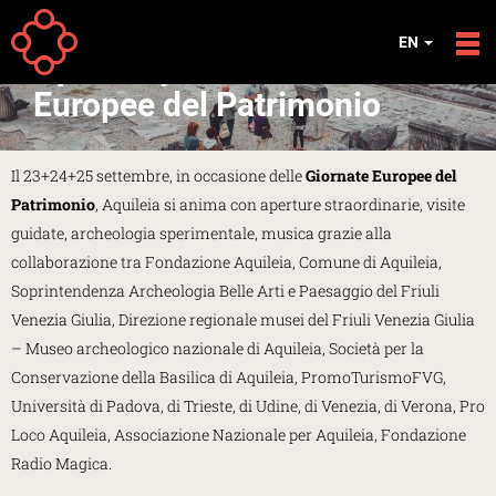
Skip to main content
EVENTS
EN
Open Day e Giornate
Europee del Patrimonio
Il 23+24+25 settembre, in occasione delle
Giornate Europee del
Patrimonio
, Aquileia si anima con aperture straordinarie, visite
guidate, archeologia sperimentale, musica grazie alla
collaborazione tra Fondazione Aquileia, Comune di Aquileia,
Soprintendenza Archeologia Belle Arti e Paesaggio del Friuli
Venezia Giulia, Direzione regionale musei del Friuli Venezia Giulia
– Museo archeologico nazionale di Aquileia, Società per la
Conservazione della Basilica di Aquileia, PromoTurismoFVG,
Università di Padova, di Trieste, di Udine, di Venezia, di Verona, Pro
Loco Aquileia, Associazione Nazionale per Aquileia, Fondazione
Radio Magica.