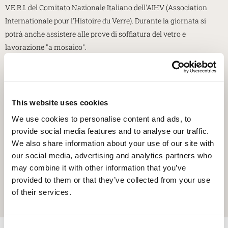
V.E.R.I. del Comitato Nazionale Italiano dell'AIHV (Association
Internationale pour l'Histoire du Verre). Durante la giornata si
potrà anche assistere alle prove di soffiatura del vetro e
lavorazione "a mosaico".
In programma anche l'open day al cimitero degli Eroi, l'apertura
straordinaria del giardino di Casa Bertoli, le passeggiate
teatralizzate per bambini e adulti, i laboratori a cura del Museo
This website uses cookies
Archeologico Nazionale e di Pro Loco Aquileia nell'ambito del
We use cookies to personalise content and ads, to
Festival Non Siamo Atlantide e numerose visite guidate alla
provide social media features and to analyse our traffic.
scoperta del nostro patrimonio.
We also share information about your use of our site with
our social media, advertising and analytics partners who
Da non perdere
domenica 25 settembre
l'esperienza proposta da
may combine it with other information that you’ve
Fondazione So.Co.Ba. all'alba e la visita al Museo Paleocristiano di
provided to them or that they’ve collected from your use
Aquileia, aperto eccezionalmente dalle 10.00 alle 14.00.
of their services.
Clicca qui sotto per scaricare il
programma completo
!
Consent