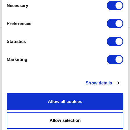
Documenti scaricabili allegati
Necessary
Selection
DOWNLOAD
Preferences
Subscribe to our Newsletter
Statistics
You’ll receive updated information on exhibitions and events in
Aquileia, news from the world of archaeology and a lot more.
Marketing
* Compulsory fields
Name
Show details
*
Email
Allow all cookies
*
Privacy
I accept the
Privacy Policy*
*
Allow selection
SEND