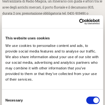
teatralizzata di Radio Magica, un itinerario con guida e attori tra le
aree degli antichi mercati, il porto fluviale e il decumano (€15,
durata 2 ore, prenotazione obbligatoria tel. 0431-919491 o
info.aquileia@promoturismo.fvg.it
).
Nel corso della giornata in programma, a cura di
PromoTurismoFvg, due visite guidate al Museo archeologico
This website uses cookies
nazionale (alle 10.30 e alle 16.30, costo € 10 + € 7 ingresso al MAN,
We use cookies to personalise content and ads, to
prenotazione obbligatoria tel. 0431-919491 o
provide social media features and to analyse our traffic.
info.aquileia@promoturismo.fvg.it
) e le visite della Domus di Tito
We also share information about your use of our site with
Macro alle ore 10/11/15/16 (€3,00).
our social media, advertising and analytics partners who
may combine it with other information that you’ve
Dalle 14.30 alle 18.30 apertura straordinaria del Museo
provided to them or that they’ve collected from your use
Paleocristiano a ingresso gratuito e alle ore 16.00 è possibile
of their services.
partecipare alla visita guidata gratuita (prenotazione obbligatoria
bookshopmanaquileia@gmail.com
).
Consent
Alle ore 17.00, in occasione dell’anno del centenario del Milite
Necessary
Selection
Ignoto, è in calendario la visita al Cimitero dei Caduti a cura della