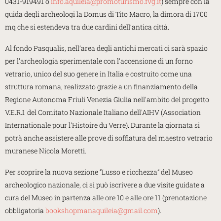
0431-919491 o
info.aquileia@promoturismo.fvg.it
) sempre con la
guida degli archeologi la Domus di Tito Macro, la dimora di 1700
mq che si estendeva tra due cardini dell’antica città.
Al fondo Pasqualis, nell’area degli antichi mercati ci sarà spazio
per l’archeologia sperimentale con l’accensione di un forno
vetrario, unico del suo genere in Italia e costruito come una
struttura romana, realizzato grazie a un finanziamento della
Regione Autonoma Friuli Venezia Giulia nell'ambito del progetto
V.E.R.I. del Comitato Nazionale Italiano dell'AIHV (Association
Internationale pour l'Histoire du Verre). Durante la giornata si
potrà anche assistere alle prove di soffiatura del maestro vetrario
muranese Nicola Moretti.
Per scoprire la nuova sezione “Lusso e ricchezza” del Museo
archeologico nazionale, ci si può iscrivere a due visite guidate a
cura del Museo in partenza alle ore 10 e alle ore 11 (prenotazione
obbligatoria
bookshopmanaquileia@gmail.com
).