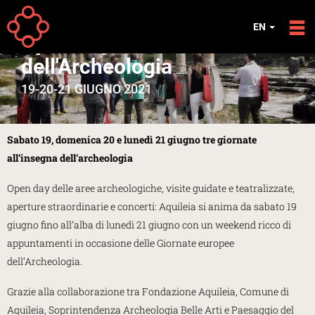
Skip to main content
EVENTS
EN
Open Day - Giornate
dell'Archeologia
19-20-21 GIUGNO 2021
Sabato 19, domenica 20 e lunedì 21 giugno tre giornate
all’insegna dell’archeologia
Open day delle aree archeologiche, visite guidate e teatralizzate,
aperture straordinarie e concerti: Aquileia si anima da sabato 19
giugno fino all’alba di lunedì 21 giugno con un weekend ricco di
appuntamenti in occasione delle Giornate europee
dell’Archeologia.
Grazie alla collaborazione tra Fondazione Aquileia, Comune di
Aquileia, Soprintendenza Archeologia Belle Arti e Paesaggio del